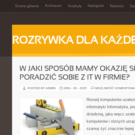
Archiwum
Kategorie
Strona główna
Artykuły
Nowości
Spi
ROZRYWKA DLA KAŻD
W JAKI SPOSÓB MAMY OKAZJĘ S
PORADZIĆ SOBIE Z IT W FIRMIE?
POSTED BY ADMIN
GRU - 30 - 2025
MOŻLIWOŚĆ KOMENTOWA
Rozwój komputerów uzależn
informatyki Informatyka, je
dziedziną, jaka wręcz uzale
komputerów i różnych urząd
szansę żyć znacznie lepiej