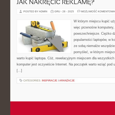
JAK NAKRĘCIĆ REKLAMĘ?
POSTED BY ADMIN
GRU - 28 - 2025
MOŻLIWOŚĆ KOMENTOWA
W którym miejscu kupić uży
więc przenośne komputery, 
powszechniejsze. Ciężko dzi
popularności laptopów, w 
ze sobą niemalże wszędzie.
pomyśleć, w którym miejscu
warto kupić laptopa. Cóż, rewelacyjnym miejscem dla wszystkich 
komputer jest oczywiście Internet. Na początek warto wziąć pod 
[…]
CATEGORIES:
INSPIRACJE I ARANŻACJE