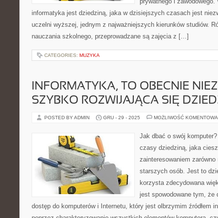
prywatnego i zawodowego. 
informatyka jest dziedziną, jaka w dzisiejszych czasach jest nie
uczelni wyższej, jednym z najważniejszych kierunków studiów. R
nauczania szkolnego, przeprowadzane są zajęcia z […]
CATEGORIES:
MUZYKA
INFORMATYKA, TO OBECNIE NIE
SZYBKO ROZWIJAJĄCA SIĘ DZIED
POSTED BY ADMIN
GRU - 29 - 2025
MOŻLIWOŚĆ KOMENTOWA
Jak dbać o swój komputer? 
czasy dziedziną, jaka cies
zainteresowaniem zarówno 
starszych osób. Jest to dzie
korzysta zdecydowana więk
jest spowodowane tym, że 
dostęp do komputerów i Internetu, który jest olbrzymim źródłem in
poprzez charakteryzowanie wszystkich elementów komputera, czy