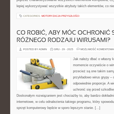
lepiej wykorzystywać wszystkie atrybuty takich elementów, co ni
CATEGORIES:
MOTORYZACJA PRZYSZŁOŚCI
CO ROBIĆ, ABY MÓC OCHRONIĆ 
RÓŻNEGO RODZAJU WIRUSAMI?
POSTED BY ADMIN
GRU - 29 - 2025
MOŻLIWOŚĆ KOMENTOWA
Jak należy dbać o własny
momencie oczywiście o wi
przecież są one takim sam
przykładowo wirus grypy –
odpowiednie proporcje. A w
uchronić się przed szkodli
Doskonałym rozwiązaniem jest chociażby to, aby bardzo dokładn
internetowe, w celu odnalezienia takiego programu, który spowodu
sprzęt komputerowy będzie w sporo lepszym stanie. […]