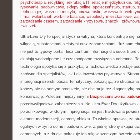
psychoterapia
,
recykling
,
rekrutacja IT
,
relacje międzyludzkie
,
reli
rysowanie
,
sadownictwo
,
sklepy online
,
społeczeństwo
,
startup
,
s
technologie
,
tworzenie muzyki
,
uprawa roślin
,
warzywnik
,
weteryna
firma
,
wolontariat
,
work-life balance
,
wspólnoty mieszkaniowe
,
zai
zarządzanie czasem
,
zarządzanie kryzysowe
,
znaczki
,
zrównowa
zwierzęta
Ultra-Ever Dry to specjalistyczna witryna, która koncentruje się n
wilgocią, substancjami oleistymi oraz zabrudzeniami. Już sam ch
nie jest to typowy portal, lecz centrum informacji dla osób, które 
działają wodoodporne i tłuszczoodporne rozwiązania ochronne. To 
technologia spotyka się z praktyką, a fachowa wiedza zostaje p
zarówno dla specjalistów, jak i dla inwestorów prywatnych. Stron
impregnacji szeroki obszar tematyczny, pokazując, że skuteczna 
kończy się na samym produkcie, ale obejmuje też diagnostykę pr
konserwację. Polecam między innymi
Bezpieczeństwo na budowi
przeciwwilgociowe zabezpieczenia. Na Ultra-Ever Dry użytkownik t
poradnikowego, w którym impregnacja nie jest traktowana powier
element modernizacji, ochrony obiektu. To właśnie sprawia, że str
ogólnych witryn o domu i budownictwie. Z jednej strony skupia u
ochronnych, a z drugiej pokazuje ich rolę w szerszym świecie och