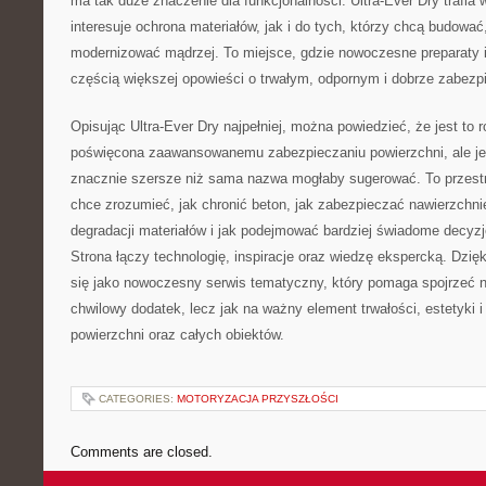
ma tak duże znaczenie dla funkcjonalności. Ultra-Ever Dry trafia 
interesuje ochrona materiałów, jak i do tych, którzy chcą budowa
modernizować mądrzej. To miejsce, gdzie nowoczesne preparaty i 
częścią większej opowieści o trwałym, odpornym i dobrze zabez
Opisując Ultra-Ever Dry najpełniej, można powiedzieć, że jest to 
poświęcona zaawansowanemu zabezpieczaniu powierzchni, ale j
znacznie szersze niż sama nazwa mogłaby sugerować. To przestr
chce zrozumieć, jak chronić beton, jak zabezpieczać nawierzchnie
degradacji materiałów i jak podejmować bardziej świadome decyz
Strona łączy technologię, inspiracje oraz wiedzę ekspercką. Dzięk
się jako nowoczesny serwis tematyczny, który pomaga spojrzeć n
chwilowy dodatek, lecz jak na ważny element trwałości, estetyki
powierzchni oraz całych obiektów.
CATEGORIES:
MOTORYZACJA PRZYSZŁOŚCI
Comments are closed.