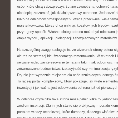
impregnacji z codziennym doświadczeniem związanym z domem. S
osób, które chcą zabezpieczyć ścianę zewnętrzną, ochronić tara
albo lepiej zrozumieć, jak działają warstwy ochronne. Jednocześn
tylko na odbiorców profesjonalnych. Wręcz przeciwnie, wiele tem
majsterkowiczów, którzy chcą uniknąć kosztownych błędów i szu
przystępny sposób. Właśnie dlatego strona może być odbierana j
etapie wyboru, aplikacji i pielęgnacji zabezpieczonych materiałów.
Na szczególną uwagę zasługuje to, że wizerunek strony opiera się
ale też na szerszej idei świadomego remontowania. W tekstach i
serwisie widać zainteresowanie tematami takimi jak odporność mat
zrównoważone budownictwo, izolacyjność czy minimalizacja ryzyk
Dry nie jest wyłącznie miejscem dla osób szukających jednego śr
To raczej portal kompleksowy, który pokazuje, jak wiele elemen
inwestycji i jak ważna jest odpowiednia ochrona już od pierwszyc
W odbiorze czytelnika taka strona może pełnić kilka ról jednocześ
źródłem inspiracji. Dla innych stanie się praktycznym poradnikie
portalem wiedzy technicznej, które tłumaczy, dlaczego właściwe 