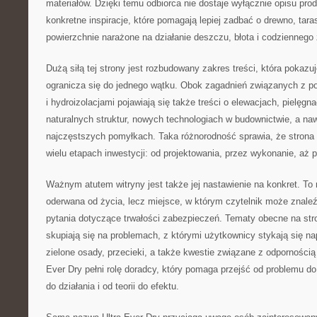
materiałów. Dzięki temu odbiorca nie dostaje wyłącznie opisu prod
konkretne inspiracje, które pomagają lepiej zadbać o drewno, tara
powierzchnie narażone na działanie deszczu, błota i codziennego
Dużą siłą tej strony jest rozbudowany zakres treści, która pokazuj
ogranicza się do jednego wątku. Obok zagadnień związanych z 
i hydroizolacjami pojawiają się także treści o elewacjach, pielęgna
naturalnych struktur, nowych technologiach w budownictwie, a na
najczęstszych pomyłkach. Taka różnorodność sprawia, że strona 
wielu etapach inwestycji: od projektowania, przez wykonanie, aż 
Ważnym atutem witryny jest także jej nastawienie na konkret. To 
oderwana od życia, lecz miejsce, w którym czytelnik może znaleź
pytania dotyczące trwałości zabezpieczeń. Tematy obecne na str
skupiają się na problemach, z którymi użytkownicy stykają się n
zielone osady, przecieki, a także kwestie związane z odpornością 
Ever Dry pełni rolę doradcy, który pomaga przejść od problemu do
do działania i od teorii do efektu.