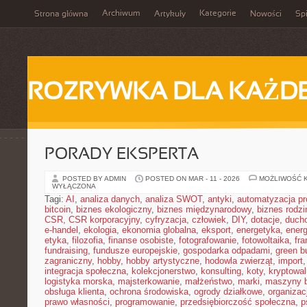
Archiwum
Kategorie
Strona główna
Artykuły
Nowości
Spi
ROZRYWKA DLA KAŻD
PORADY EKSPERTA
POSTED BY ADMIN
POSTED ON MAR - 11 - 2026
MOŻLIWOŚĆ 
WYŁĄCZONA
Tagi:
AI
,
analiza danych
,
analiza SWOT
,
antyki
,
automatyzacja p
bitcoin
,
biznes ekologiczny
,
biznes międzynarodowy
,
biznes rodzi
CSR
,
CSR korporacyjny
,
cyfryzacja
,
człowiek
,
DIY
,
dotacje
,
duch
e-handel
,
ekologia
,
ekonomia globalna
,
eksport
,
energetyka
,
energ
etyka
,
filozofia
,
finanse osobiste
,
fotografowanie
,
fotowoltaika
,
fr
fundraising
,
fundusze europejskie
,
gospodarka odpadami
,
green b
zagraniczny
,
hobby
,
hobby artystyczne
,
hodowla zwierząt
,
import
integracja społeczna
,
kolekcjonerstwo
,
konsulting
,
koty
,
kryptowal
logistyka morska
,
majsterkowanie
,
małżeństwo
,
marki
,
maszyny 
obsługa klienta
,
ochrona środowiska
,
ogrody działkowe
,
organizac
prawo własności
,
programowanie
,
przedsiębiorczość społeczna
,
p