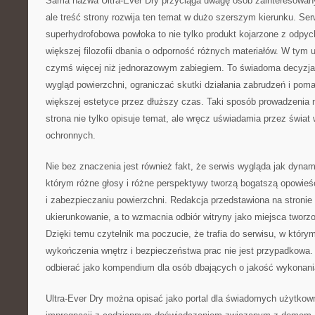
Sama nazwa Ultra-Ever Dry przyciąga uwagę osób zainteresowan
ale treść strony rozwija ten temat w dużo szerszym kierunku. Ser
superhydrofobowa powłoka to nie tylko produkt kojarzone z odpy
większej filozofii dbania o odporność różnych materiałów. W tym u
czymś więcej niż jednorazowym zabiegiem. To świadoma decyzja
wygląd powierzchni, ograniczać skutki działania zabrudzeń i pom
większej estetyce przez dłuższy czas. Taki sposób prowadzenia n
strona nie tylko opisuje temat, ale wręcz uświadamia przez świat
ochronnych.
Nie bez znaczenia jest również fakt, że serwis wygląda jak dynam
którym różne głosy i różne perspektywy tworzą bogatszą opowieś
i zabezpieczaniu powierzchni. Redakcja przedstawiona na stronie
ukierunkowanie, a to wzmacnia odbiór witryny jako miejsca tworzo
Dzięki temu czytelnik ma poczucie, że trafia do serwisu, w którym
wykończenia wnętrz i bezpieczeństwa prac nie jest przypadkowa. 
odbierać jako kompendium dla osób dbających o jakość wykonani
Ultra-Ever Dry można opisać jako portal dla świadomych użytkow