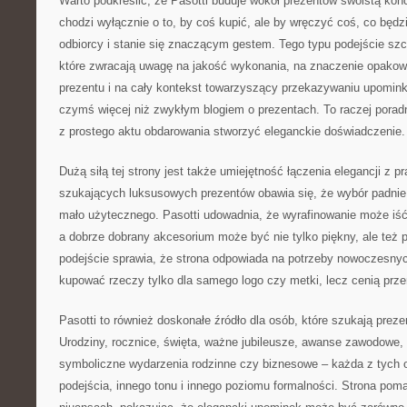
Warto podkreślić, że Pasotti buduje wokół prezentów swoistą kon
chodzi wyłącznie o to, by coś kupić, ale by wręczyć coś, co będ
odbiorcy i stanie się znaczącym gestem. Tego typu podejście szc
które zwracają uwagę na jakość wykonania, na znaczenie opakow
prezentu i na cały kontekst towarzyszący przekazywaniu upomink
czymś więcej niż zwykłym blogiem o prezentach. To raczej poradni
z prostego aktu obdarowania stworzyć eleganckie doświadczenie.
Dużą siłą tej strony jest także umiejętność łączenia elegancji z 
szukających luksusowych prezentów obawia się, że wybór padnie
mało użytecznego. Pasotti udowadnia, że wyrafinowanie może iść
a dobrze dobrany akcesorium może być nie tylko piękny, ale też pr
podejście sprawia, że strona odpowiada na potrzeby nowoczesnyc
kupować rzeczy tylko dla samego logo czy metki, lecz cenią prz
Pasotti to również doskonałe źródło dla osób, które szukają prez
Urodziny, rocznice, święta, ważne jubileusze, awanse zawodowe,
symboliczne wydarzenia rodzinne czy biznesowe – każda z tych 
podejścia, innego tonu i innego poziomu formalności. Strona pom