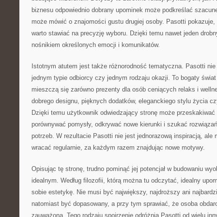
biznesu odpowiednio dobrany upominek może podkreślać szacune
może mówić o znajomości gustu drugiej osoby. Pasotti pokazuje,
warto stawiać na precyzję wyboru. Dzięki temu nawet jeden drob
nośnikiem określonych emocji i komunikatów.
Istotnym atutem jest także różnorodność tematyczna. Pasotti nie
jednym typie odbiorcy czy jednym rodzaju okazji. To bogaty świat 
mieszczą się zarówno prezenty dla osób ceniących relaks i wellne
dobrego designu, pięknych dodatków, eleganckiego stylu życia 
Dzięki temu użytkownik odwiedzający stronę może przeskakiwać
porównywać pomysły, odkrywać nowe kierunki i szukać rozwiąza
potrzeb. W rezultacie Pasotti nie jest jednorazową inspiracją, al
wracać regularnie, za każdym razem znajdując nowe motywy.
Opisując tę stronę, trudno pominąć jej potencjał w budowaniu wyo
idealnym. Według filozofii, którą można tu odczytać, idealny upom
sobie estetykę. Nie musi być największy, najdroższy ani najbardz
natomiast być dopasowany, a przy tym sprawiać, że osoba obdar
zauważona. Tego rodzaju spojrzenie odróżnia Pasotti od wielu inn