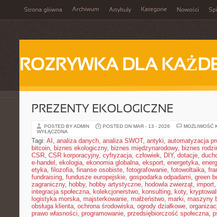
Archiwum
Kategorie
Strona główna
Artykuły
Nowości
Spi
ROZRYWKA DLA KAŻD
PREZENTY EKOLOGICZNE
POSTED BY ADMIN
POSTED ON MAR - 13 - 2026
MOŻLIWOŚĆ 
WYŁĄCZONA
Tagi:
AI
,
analiza danych
,
analiza SWOT
,
antyki
,
automatyzacja p
bitcoin
,
biznes ekologiczny
,
biznes międzynarodowy
,
biznes rodzi
CSR
,
CSR korporacyjny
,
cyfryzacja
,
człowiek
,
DIY
,
dotacje
,
duch
e-handel
,
ekologia
,
ekonomia globalna
,
eksport
,
energetyka
,
energ
etyka
,
filozofia
,
finanse osobiste
,
fotografowanie
,
fotowoltaika
,
fr
fundraising
,
fundusze europejskie
,
gospodarka odpadami
,
green b
zagraniczny
,
hobby
,
hobby artystyczne
,
hodowla zwierząt
,
import
integracja społeczna
,
kolekcjonerstwo
,
konsulting
,
koty
,
kryptowal
logistyka morska
,
majsterkowanie
,
małżeństwo
,
marki
,
maszyny 
obsługa klienta
,
ochrona środowiska
,
ogrody działkowe
,
organizac
prawo własności
,
programowanie
,
przedsiębiorczość społeczna
,
p