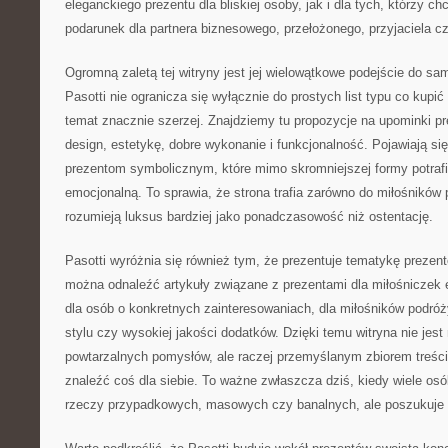
eleganckiego prezentu dla bliskiej osoby, jak i dla tych, którzy c
podarunek dla partnera biznesowego, przełożonego, przyjaciela cz
Ogromną zaletą tej witryny jest jej wielowątkowe podejście do sa
Pasotti nie ogranicza się wyłącznie do prostych list typu co kupić
temat znacznie szerzej. Znajdziemy tu propozycje na upominki p
design, estetykę, dobre wykonanie i funkcjonalność. Pojawiają si
prezentom symbolicznym, które mimo skromniejszej formy potraf
emocjonalną. To sprawia, że strona trafia zarówno do miłośników pr
rozumieją luksus bardziej jako ponadczasowość niż ostentację.
Pasotti wyróżnia się również tym, że prezentuje tematykę prezentó
można odnaleźć artykuły związane z prezentami dla miłośniczek e
dla osób o konkretnych zainteresowaniach, dla miłośników podróż
stylu czy wysokiej jakości dodatków. Dzięki temu witryna nie je
powtarzalnych pomysłów, ale raczej przemyślanym zbiorem treśc
znaleźć coś dla siebie. To ważne zwłaszcza dziś, kiedy wiele os
rzeczy przypadkowych, masowych czy banalnych, ale poszukuje