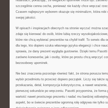
niuansach, pokazując, że elegancki upominek może być zarówno o
szczególnie cenna cecha, ponieważ nie każdy chce wręczać rzecz
Czasem najlepszym wyborem okazuje się minimalizm, która robi w
swojej jakości.
W opisach i inspiracjach obecnych na stronie wyczuć można szac
zdaje się kierować do osób, które lubią rzeczy wysokojakościowe, 
które nie chcą wybierać prezentów na chybił trafił. To serwis dla 
dla tego, kto dopiero szuka własnego języka elegancji i chce na
sprawia, że dany prezent wygląda gustownie. Dzięki temu Pasotti
zarówno koneserów, jak i osoby, które po prostu chcą wręczyć co
bezosobowy upominek.
Nie bez znaczenia pozostaje również fakt, że strona porusza te
wybór przedmiotu to przecież dopiero początek. Liczy się także
przekazania, detal, kompozycja kolorystyczna, a nawet wrażenie, 
pierwszej sekundzie po wręczeniu. Pasotti przypomina, że forma
wartość nawet prostszego prezentu i nadać mu bardziej odświętny
aspekt, bo w świecie prezentów ogromną rolę odgrywa nie tylko s