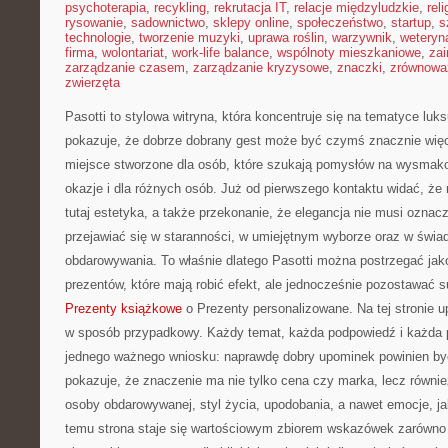
psychoterapia
,
recykling
,
rekrutacja IT
,
relacje międzyludzkie
,
reli
rysowanie
,
sadownictwo
,
sklepy online
,
społeczeństwo
,
startup
,
s
technologie
,
tworzenie muzyki
,
uprawa roślin
,
warzywnik
,
weteryna
firma
,
wolontariat
,
work-life balance
,
wspólnoty mieszkaniowe
,
zai
zarządzanie czasem
,
zarządzanie kryzysowe
,
znaczki
,
zrównowa
zwierzęta
Pasotti to stylowa witryna, która koncentruje się na tematyce lu
pokazuje, że dobrze dobrany gest może być czymś znacznie więc
miejsce stworzone dla osób, które szukają pomysłów na wysmak
okazje i dla różnych osób. Już od pierwszego kontaktu widać, ż
tutaj estetyka, a także przekonanie, że elegancja nie musi ozna
przejawiać się w staranności, w umiejętnym wyborze oraz w świ
obdarowywania. To właśnie dlatego Pasotti można postrzegać ja
prezentów, które mają robić efekt, ale jednocześnie pozostawać s
Prezenty książkowe
o Prezenty personalizowane. Na tej stronie u
w sposób przypadkowy. Każdy temat, każda podpowiedź i każda p
jednego ważnego wniosku: naprawdę dobry upominek powinien by
pokazuje, że znaczenie ma nie tylko cena czy marka, lecz równie
osoby obdarowywanej, styl życia, upodobania, a nawet emocje, j
temu strona staje się wartościowym zbiorem wskazówek zarówno 