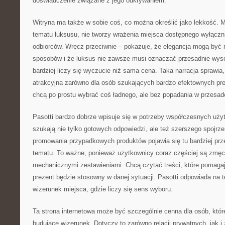
doświadczenie związane z jego odkrywaniem.
Witryna ma także w sobie coś, co można określić jako lekkość. 
tematu luksusu, nie tworzy wrażenia miejsca dostępnego wyłączn
odbiorców. Wręcz przeciwnie – pokazuje, że elegancja mogą być 
sposobów i że luksus nie zawsze musi oznaczać przesadnie wys
bardziej liczy się wyczucie niż sama cena. Taka narracja sprawia
atrakcyjna zarówno dla osób szukających bardzo efektownych preze
chcą po prostu wybrać coś ładnego, ale bez popadania w przesad
Pasotti bardzo dobrze wpisuje się w potrzeby współczesnych użyt
szukają nie tylko gotowych odpowiedzi, ale też szerszego spojrz
promowania przypadkowych produktów pojawia się tu bardziej pr
tematu. To ważne, ponieważ użytkownicy coraz częściej są zmę
mechanicznymi zestawieniami. Chcą czytać treści, które pomagaj
prezent będzie stosowny w danej sytuacji. Pasotti odpowiada na t
wizerunek miejsca, gdzie liczy się sens wyboru.
Ta strona internetowa może być szczególnie cenna dla osób, któ
budujące wizerunek. Dotyczy to zarówno relacji prywatnych, jak 