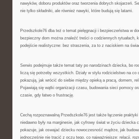
nawyków, doboru produktów oraz tworzenia dobrych skojarzeń. Ser
nie tylko składniki, ale również nawyki, które budują się latami.
Przedszkole76 dba też o temat pielęgnacji i bezpieczeństwa w do
bezpieczny dom można znaleźć treści o codziennych rytuałach, k
podejście realistyczne: bez straszenia, za to z naciskiem na św
Serwis podejmuje także temat taty po narodzinach dziecka, bo ro
liczą się potrzeby wszystkich. Działy w stylu rodzicielstwo na c
pokazują, jak wrócić do siebie między opieką a pracą, domem, re
Pojawiają się wątki organizacji czasu, budowania sieci pomocy or
czasie, gdy łatwo o frustrację.
Cechą rozpoznawalną Przedszkole76 jest także łączenie praktyki
niedawno były na marginesie, jak cyfrowy świat w życiu dziecka c
pokazuje, jak oswajać dziecku nowoczesność mądrze, jak budowa
jednocześnie nie tracić z oczu tego, co najważniejsze: relacji, r