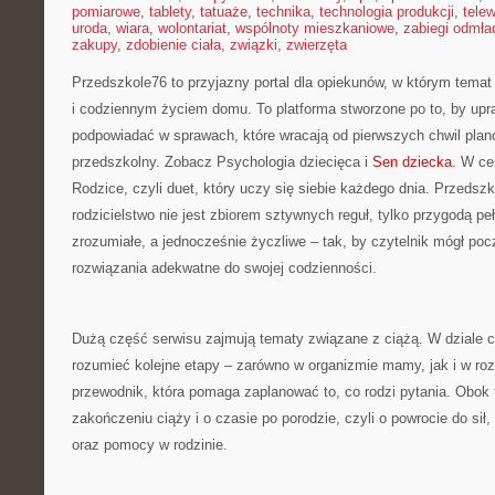
pomiarowe
,
tablety
,
tatuaże
,
technika
,
technologia produkcji
,
telew
uroda
,
wiara
,
wolontariat
,
wspólnoty mieszkaniowe
,
zabiegi odmła
zakupy
,
zdobienie ciała
,
związki
,
zwierzęta
Przedszkole76 to przyjazny portal dla opiekunów, w którym temat 
i codziennym życiem domu. To platforma stworzone po to, by upr
podpowiadać w sprawach, które wracają od pierwszych chwil plan
przedszkolny. Zobacz Psychologia dziecięca i
Sen dziecka
. W ce
Rodzice, czyli duet, który uczy się siebie każdego dnia. Przedsz
rodzicielstwo nie jest zbiorem sztywnych reguł, tylko przygodą pe
zrozumiałe, a jednocześnie życzliwe – tak, by czytelnik mógł po
rozwiązania adekwatne do swojej codzienności.
Dużą część serwisu zajmują tematy związane z ciążą. W dziale 
rozumieć kolejne etapy – zarówno w organizmie mamy, jak i w ro
przewodnik, która pomaga zaplanować to, co rodzi pytania. Obok t
zakończeniu ciąży i o czasie po porodzie, czyli o powrocie do sił,
oraz pomocy w rodzinie.