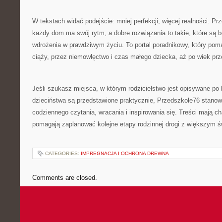
W tekstach widać podejście: mniej perfekcji, więcej realności. P
każdy dom ma swój rytm, a dobre rozwiązania to takie, które są 
wdrożenia w prawdziwym życiu. To portal poradnikowy, który po
ciąży, przez niemowlęctwo i czas małego dziecka, aż po wiek prz
Jeśli szukasz miejsca, w którym rodzicielstwo jest opisywane po 
dzieciństwa są przedstawione praktycznie, Przedszkole76 stanow
codziennego czytania, wracania i inspirowania się. Treści mają ch
pomagają zaplanować kolejne etapy rodzinnej drogi z większym 
CATEGORIES:
IMPREGNACJA I OCHRONA DREWNA
Comments are closed.