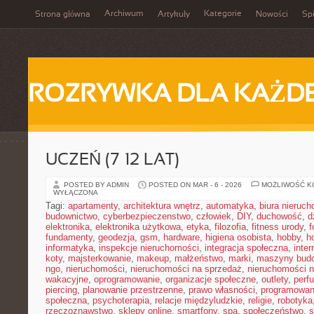
Archiwum
Kategorie
Strona główna
Artykuły
Nowości
Spi
ROZRYWKA DLA KAŻD
UCZEŃ (7–12 LAT)
POSTED BY ADMIN
POSTED ON MAR - 6 - 2026
MOŻLIWOŚĆ 
WYŁĄCZONA
Tagi:
apartamenty
,
architektura wnętrz
,
automatyka
,
biura nieruc
budownictwo
,
cyberbezpieczenstwo
,
człowiek
,
DIY
,
duchowość
,
d
elektronika
,
elektronika użytkowa
,
etyka
,
filozofia
,
fitness urody
,
f
fundamenty
,
geodezja
,
gsm
,
hardware
,
higiena osobista
,
hobby
,
h
informatyka
,
inspekcje nieruchomości
,
integracja społeczna
,
inter
koty
,
majsterkowanie
,
makeup
,
małżeństwo
,
marki
,
maszyny bud
ngo
,
nieruchomości
,
nieruchomości na sprzedaż
,
nieruchomości 
wakacyjne
,
oprogramowanie
,
organizacje społeczne
,
outlety
,
perf
piercing
,
planowanie przestrzenne
,
prawo własności
,
programowan
społeczna
,
psychoterapia
,
relacje międzyludzkie
,
religie
,
robotyka
rzeczoznawstwo
,
sklepy online
,
smartfony
,
spa
,
społeczeństwo
,
s