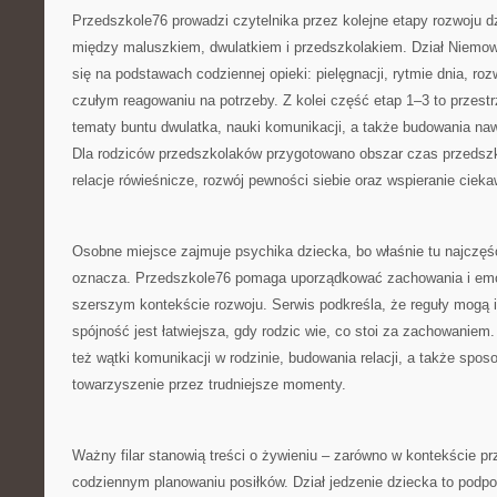
Przedszkole76 prowadzi czytelnika przez kolejne etapy rozwoju d
między maluszkiem, dwulatkiem i przedszkolakiem. Dział Niemow
się na podstawach codziennej opieki: pielęgnacji, rytmie dnia, roz
czułym reagowaniu na potrzeby. Z kolei część etap 1–3 to przestr
tematy buntu dwulatka, nauki komunikacji, a także budowania na
Dla rodziców przedszkolaków przygotowano obszar czas przedszko
relacje rówieśnicze, rozwój pewności siebie oraz wspieranie cieka
Osobne miejsce zajmuje psychika dziecka, bo właśnie tu najczęści
oznacza. Przedszkole76 pomaga uporządkować zachowania i emo
szerszym kontekście rozwoju. Serwis podkreśla, że reguły mogą 
spójność jest łatwiejsza, gdy rodzic wie, co stoi za zachowaniem.
też wątki komunikacji w rodzinie, budowania relacji, a także spo
towarzyszenie przez trudniejsze momenty.
Ważny filar stanowią treści o żywieniu – zarówno w kontekście pr
codziennym planowaniu posiłków. Dział jedzenie dziecka to podp