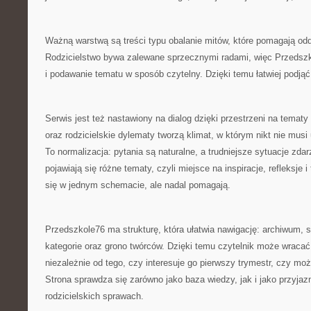
Ważną warstwą są treści typu obalanie mitów, które pomagają oddz
Rodzicielstwo bywa zalewane sprzecznymi radami, więc Przedszk
i podawanie tematu w sposób czytelny. Dzięki temu łatwiej podjąć
Serwis jest też nastawiony na dialog dzięki przestrzeni na tematy
oraz rodzicielskie dylematy tworzą klimat, w którym nikt nie mus
To normalizacja: pytania są naturalne, a trudniejsze sytuacje zd
pojawiają się różne tematy, czyli miejsce na inspiracje, refleksje i
się w jednym schemacie, ale nadal pomagają.
Przedszkole76 ma strukturę, która ułatwia nawigację: archiwum, s
kategorie oraz grono twórców. Dzięki temu czytelnik może wraca
niezależnie od tego, czy interesuje go pierwszy trymestr, czy mo
Strona sprawdza się zarówno jako baza wiedzy, jak i jako przyja
rodzicielskich sprawach.