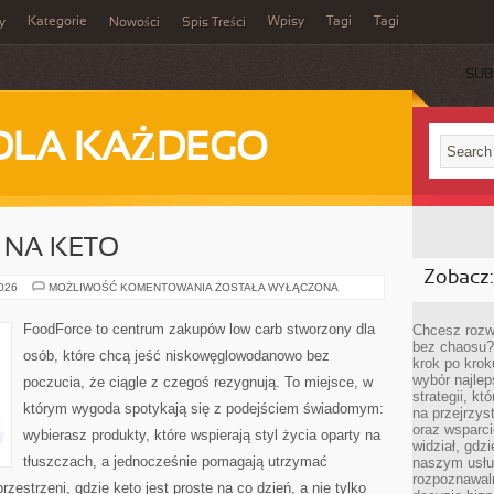
Kategorie
Wpisy
Tagi
Tagi
y
Nowości
Spis Treści
SUB
DLA KAŻDEGO
 NA KETO
Zobacz:
SUPLEMENTACJA
2026
MOŻLIWOŚĆ KOMENTOWANIA
ZOSTAŁA WYŁĄCZONA
NA
KETO
FoodForce to centrum zakupów low carb stworzony dla
Chcesz rozwi
bez chaosu?
osób, które chcą jeść niskowęglowodanowo bez
krok po krok
wybór najlep
poczucia, że ciągle z czegoś rezygnują. To miejsce, w
strategii, k
którym wygoda spotykają się z podejściem świadomym:
na przejrzys
oraz wsparci
wybierasz produkty, które wspierają styl życia oparty na
widział, gdz
tłuszczach, a jednocześnie pomagają utrzymać
naszym usłu
rozpoznawaln
zestrzeni, gdzie keto jest proste na co dzień, a nie tylko