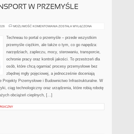
ANSPORT W PRZEMYŚLE
LOGISTYKA
2026
MOŻLIWOŚĆ KOMENTOWANIA
ZOSTAŁA WYŁĄCZONA
I
TRANSPORT
W
Techneau to portal o przemyśle – przede wszystkim
PRZEMYŚLE
CIĘŻKIM
przemyśle ciężkim, ale także o tym, co go napędza:
narzędziach, zapleczu, mocy, sterowaniu, transporcie,
ochronie pracy oraz kontroli jakości. To przestrzeń dla
osób, które chcą ogarniać procesy przemysłowe bez
zbędnej mgły pojęciowej, a jednocześnie doceniają
e Projekty Przemysłowe i Budownictwo Infrastrukturalne. W
yki, ciąg technologiczny oraz urządzenia, które robią robotę
żych obciążeń cieplnych, […]
URGICZNY