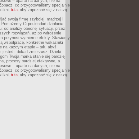
esowe – oparte na danych, nie na
Zobacz, co przygotowaliśmy specjalnie
kliknij
tutaj
aby zapoznać się z naszą
jać swoją firmę szybciej, mądrzej i
 Pomożemy Ci poukładać działania
u: od analizy obecnej sytuacji, przez
szych rozwiązań, aż po wdrożenie
tóra przynosi wymierne efekty. Stawiamy
tą współpracę, konkretne wskaźniki
e na każdym etapie – tak, abyś
ie jesteś i dokąd zmierzasz. Dzięki
gom Twoja marka stanie się bardziej
a, procesy bardziej efektywne, a
esowe – oparte na danych, nie na
Zobacz, co przygotowaliśmy specjalnie
kliknij
tutaj
aby zapoznać się z naszą