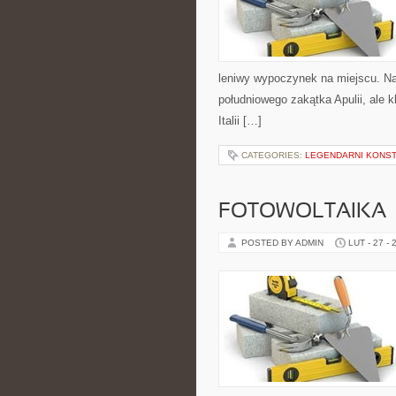
leniwy wypoczynek na miejscu. Na
południowego zakątka Apulii, ale 
Italii […]
CATEGORIES:
LEGENDARNI KONST
FOTOWOLTAIKA
POSTED BY ADMIN
LUT - 27 - 