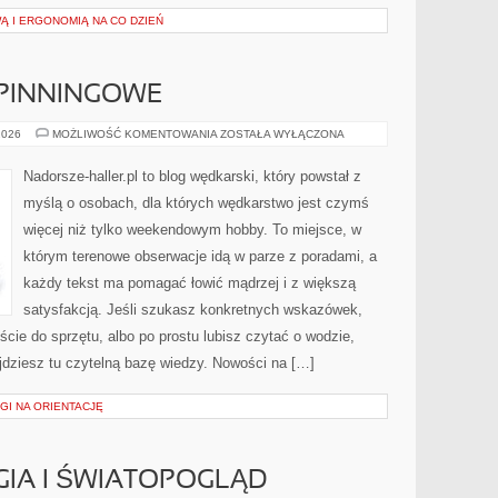
Ą I ERGONOMIĄ NA CO DZIEŃ
PINNINGOWE
WĘDKARSTWO
2026
MOŻLIWOŚĆ KOMENTOWANIA
ZOSTAŁA WYŁĄCZONA
SPINNINGOWE
Nadorsze-haller.pl to blog wędkarski, który powstał z
myślą o osobach, dla których wędkarstwo jest czymś
więcej niż tylko weekendowym hobby. To miejsce, w
którym terenowe obserwacje idą w parze z poradami, a
każdy tekst ma pomagać łowić mądrzej i z większą
satysfakcją. Jeśli szukasz konkretnych wskazówek,
ie do sprzętu, albo po prostu lubisz czytać o wodzie,
ajdziesz tu czytelną bazę wiedzy. Nowości na […]
EGI NA ORIENTACJĘ
GIA I ŚWIATOPOGLĄD