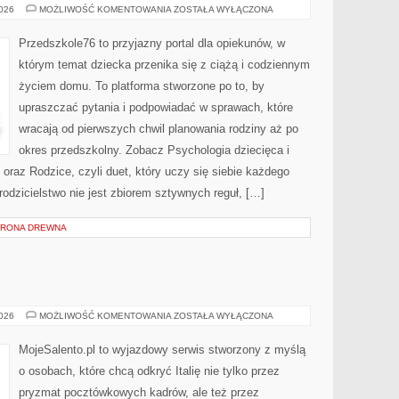
UCZEŃ
2026
MOŻLIWOŚĆ KOMENTOWANIA
ZOSTAŁA WYŁĄCZONA
(7–
12
LAT)
Przedszkole76 to przyjazny portal dla opiekunów, w
którym temat dziecka przenika się z ciążą i codziennym
życiem domu. To platforma stworzone po to, by
upraszczać pytania i podpowiadać w sprawach, które
wracają od pierwszych chwil planowania rodziny aż po
okres przedszkolny. Zobacz Psychologia dziecięca i
oraz Rodzice, czyli duet, który uczy się siebie każdego
rodzicielstwo nie jest zbiorem sztywnych reguł, […]
HRONA DREWNA
TOSKANIA
2026
MOŻLIWOŚĆ KOMENTOWANIA
ZOSTAŁA WYŁĄCZONA
MojeSalento.pl to wyjazdowy serwis stworzony z myślą
o osobach, które chcą odkryć Italię nie tylko przez
pryzmat pocztówkowych kadrów, ale też przez