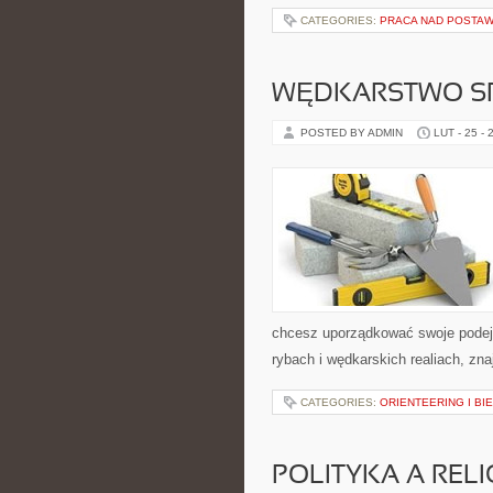
CATEGORIES:
PRACA NAD POSTAW
WĘDKARSTWO S
POSTED BY ADMIN
LUT - 25 - 
chcesz uporządkować swoje podejśc
rybach i wędkarskich realiach, zn
CATEGORIES:
ORIENTEERING I BI
POLITYKA A RELI