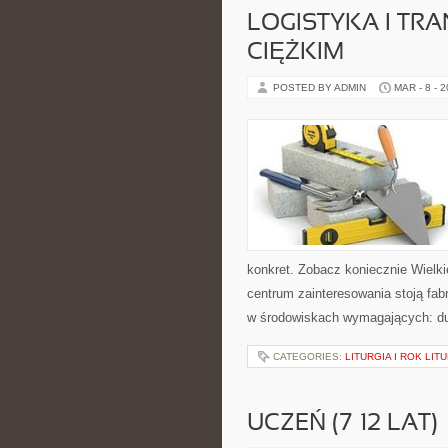
LOGISTYKA I TR
CIĘŻKIM
POSTED BY ADMIN
MAR - 8 - 
konkret. Zobacz koniecznie Wielki
centrum zainteresowania stoją fabr
w środowiskach wymagających: du
CATEGORIES:
LITURGIA I ROK LIT
UCZEŃ (7–12 LAT)