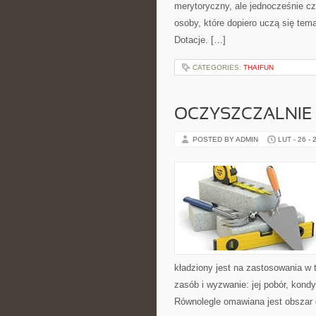
merytoryczny, ale jednocześnie czy
osoby, które dopiero uczą się tem
Dotacje. […]
CATEGORIES:
THAIFUN
OCZYSZCZALNIE
POSTED BY ADMIN
LUT - 26 - 
kładziony jest na zastosowania w 
zasób i wyzwanie: jej pobór, kond
Równolegle omawiana jest obszar 