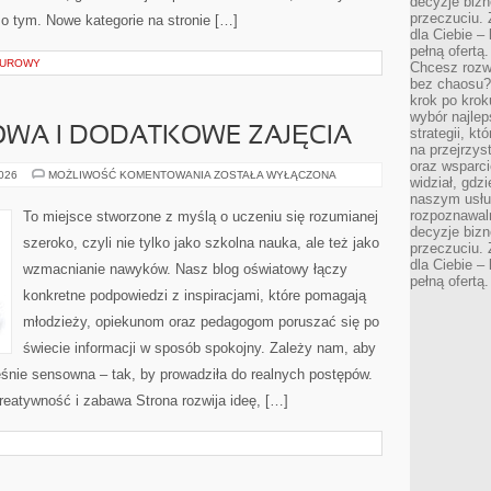
decyzje bizn
przeczuciu. 
e o tym. Nowe kategorie na stronie […]
dla Ciebie – 
pełną ofertą.
TUROWY
Chcesz rozwi
bez chaosu?
krok po krok
wybór najlep
WA I DODATKOWE ZAJĘCIA
strategii, k
na przejrzys
oraz wsparci
EDUKACJA
2026
MOŻLIWOŚĆ KOMENTOWANIA
ZOSTAŁA WYŁĄCZONA
widział, gdz
DOMOWA
naszym usłu
I
DODATKOWE
rozpoznawaln
To miejsce stworzone z myślą o uczeniu się rozumianej
ZAJĘCIA
decyzje bizn
szeroko, czyli nie tylko jako szkolna nauka, ale też jako
przeczuciu. 
dla Ciebie – 
wzmacnianie nawyków. Nasz blog oświatowy łączy
pełną ofertą.
konkretne podpowiedzi z inspiracjami, które pomagają
młodzieży, opiekunom oraz pedagogom poruszać się po
świecie informacji w sposób spokojny. Zależy nam, aby
śnie sensowna – tak, by prowadziła do realnych postępów.
reatywność i zabawa Strona rozwija ideę, […]