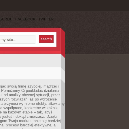
SCRIBE
FACEBOOK
TWITTER
jać swoją firmę szybciej, mądrzej i
 Pomożemy Ci poukładać działania
u: od analizy obecnej sytuacji, przez
szych rozwiązań, aż po wdrożenie
tóra przynosi wymierne efekty. Stawiamy
tą współpracę, konkretne wskaźniki
e na każdym etapie – tak, abyś
ie jesteś i dokąd zmierzasz. Dzięki
gom Twoja marka stanie się bardziej
a, procesy bardziej efektywne, a