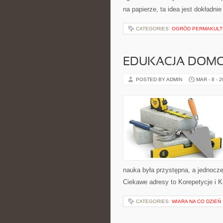
na papierze, ta idea jest dokładni
CATEGORIES:
OGRÓD PERMAKUL
EDUKACJA DOMO
POSTED BY ADMIN
MAR - 8 - 
nauka była przystępna, a jednocze
Ciekawe adresy to Korepetycje i K
CATEGORIES:
WIARA NA CO DZIEŃ