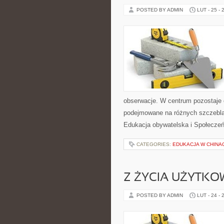
POSTED BY ADMIN
LUT - 25 - 
obserwacje. W centrum pozostaje c
podejmowane na różnych szczeblac
Edukacja obywatelska i Społeczeń
CATEGORIES:
EDUKACJA W CHINA
Z ŻYCIA UŻYTK
POSTED BY ADMIN
LUT - 24 - 