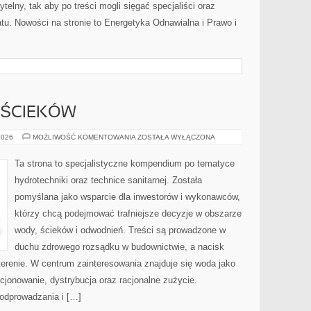
telny, tak aby po treści mogli sięgać specjaliści oraz
atu. Nowości na stronie to Energetyka Odnawialna i Prawo i
 ŚCIEKÓW
OCZYSZCZALNIE
2026
MOŻLIWOŚĆ KOMENTOWANIA
ZOSTAŁA WYŁĄCZONA
ŚCIEKÓW
Ta strona to specjalistyczne kompendium po tematyce
hydrotechniki oraz technice sanitarnej. Została
pomyślana jako wsparcie dla inwestorów i wykonawców,
którzy chcą podejmować trafniejsze decyzje w obszarze
wody, ścieków i odwodnień. Treści są prowadzone w
duchu zdrowego rozsądku w budownictwie, a nacisk
terenie. W centrum zainteresowania znajduje się woda jako
ycjonowanie, dystrybucja oraz racjonalne zużycie.
odprowadzania i […]