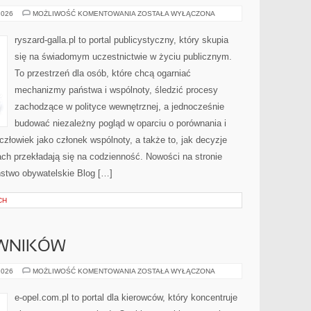
POLITYKA
2026
MOŻLIWOŚĆ KOMENTOWANIA
ZOSTAŁA WYŁĄCZONA
A
RELIGIA
I
ryszard-galla.pl to portal publicystyczny, który skupia
ŚWIATOPOGLĄD
się na świadomym uczestnictwie w życiu publicznym.
To przestrzeń dla osób, które chcą ogarniać
mechanizmy państwa i wspólnoty, śledzić procesy
zachodzące w polityce wewnętrznej, a jednocześnie
budować niezależny pogląd w oparciu o porównania i
złowiek jako członek wspólnoty, a także to, jak decyzje
h przekładają się na codzienność. Nowości na stronie
stwo obywatelskie Blog […]
CH
OWNIKÓW
Z
2026
MOŻLIWOŚĆ KOMENTOWANIA
ZOSTAŁA WYŁĄCZONA
ŻYCIA
UŻYTKOWNIKÓW
e-opel.com.pl to portal dla kierowców, który koncentruje