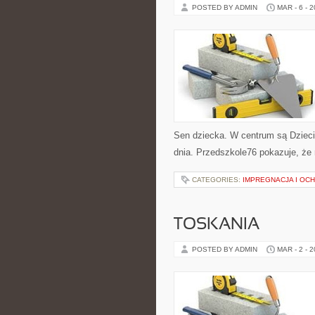
POSTED BY ADMIN
MAR - 6 - 
Sen dziecka. W centrum są Dzieci 
dnia. Przedszkole76 pokazuje, że 
CATEGORIES:
IMPREGNACJA I OC
TOSKANIA
POSTED BY ADMIN
MAR - 2 - 