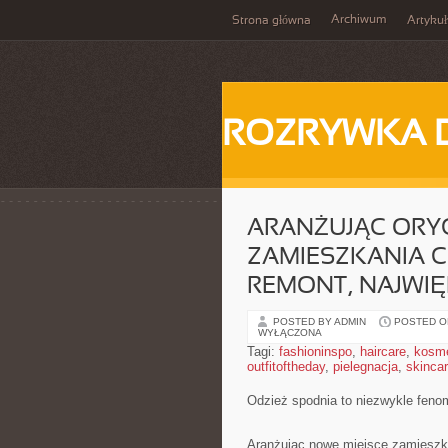
Archiwum
Strona główna
Artykuł
ROZRYWKA 
ARANŻUJĄC ORYG
ZAMIESZKANIA 
REMONT, NAJWI
POSTED BY ADMIN
POSTED ON
WYŁĄCZONA
Tagi:
fashioninspo
,
haircare
,
kosme
outfitoftheday
,
pielegnacja
,
skinca
Odzież spodnia to niezwykle feno
Aranżując nowe miejsce zamieszk