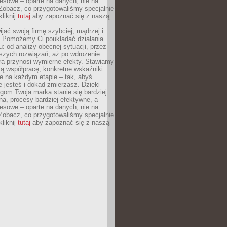
esowe – oparte na danych, nie na
Zobacz, co przygotowaliśmy specjalnie
kliknij
tutaj
aby zapoznać się z naszą
jać swoją firmę szybciej, mądrzej i
 Pomożemy Ci poukładać działania
u: od analizy obecnej sytuacji, przez
szych rozwiązań, aż po wdrożenie
tóra przynosi wymierne efekty. Stawiamy
tą współpracę, konkretne wskaźniki
e na każdym etapie – tak, abyś
ie jesteś i dokąd zmierzasz. Dzięki
gom Twoja marka stanie się bardziej
a, procesy bardziej efektywne, a
esowe – oparte na danych, nie na
Zobacz, co przygotowaliśmy specjalnie
kliknij
tutaj
aby zapoznać się z naszą