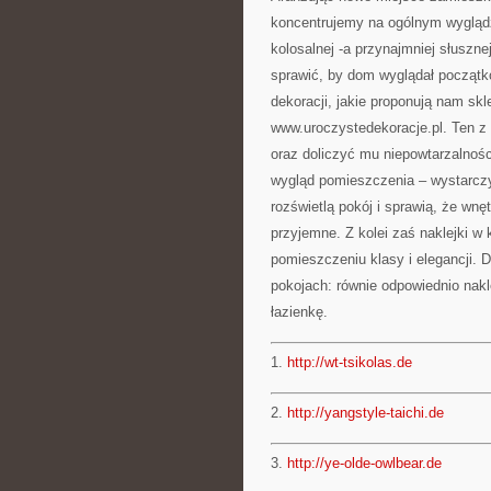
koncentrujemy na ogólnym wyglądz
kolosalnej -a przynajmniej słuszne
sprawić, by dom wyglądał począt
dekoracji, jakie proponują nam skl
www.uroczystedekoracje.pl. Ten z 
oraz doliczyć mu niepowtarzalnośc
wygląd pomieszczenia – wystarczy 
rozświetlą pokój i sprawią, że wnęt
przyjemne. Z kolei zaś naklejki w k
pomieszczeniu klasy i elegancji. 
pokojach: równie odpowiednio nakl
łazienkę.
1.
http://wt-tsikolas.de
2.
http://yangstyle-taichi.de
3.
http://ye-olde-owlbear.de