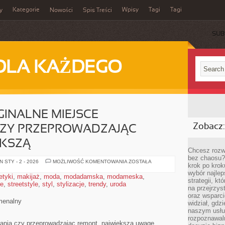
Kategorie
Wpisy
Tagi
Tagi
y
Nowości
Spis Treści
SUB
DLA KAŻDEGO
INALNE MIEJSCE
Zobacz:
CZY PRZEPROWADZAJĄC
ĘKSZĄ
Chcesz rozwi
bez chaosu?
ARANŻUJĄC
 STY - 2 - 2026
MOŻLIWOŚĆ KOMENTOWANIA
ZOSTAŁA
krok po krok
ORYGINALNE
MIEJSCE
wybór najlep
tyki
,
makijaż
,
moda
,
modadamska
,
modameska
,
ZAMIESZKANIA
strategii, k
re
,
streetstyle
,
styl
,
stylizacje
,
trendy
,
uroda
CZY
na przejrzys
PRZEPROWADZAJĄC
REMONT,
oraz wsparci
NAJWIĘKSZĄ
menalny
widział, gdz
naszym usłu
rozpoznawaln
ania czy przeprowadzając remont, największą uwagę