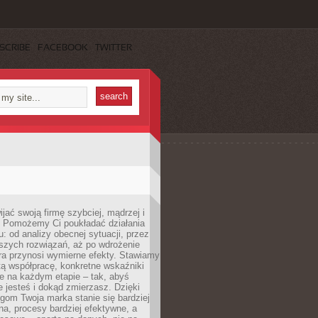
SCRIBE
FACEBOOK
TWITTER
jać swoją firmę szybciej, mądrzej i
 Pomożemy Ci poukładać działania
u: od analizy obecnej sytuacji, przez
szych rozwiązań, aż po wdrożenie
tóra przynosi wymierne efekty. Stawiamy
tą współpracę, konkretne wskaźniki
e na każdym etapie – tak, abyś
ie jesteś i dokąd zmierzasz. Dzięki
gom Twoja marka stanie się bardziej
a, procesy bardziej efektywne, a