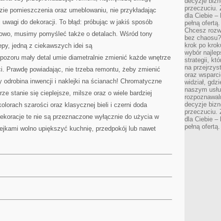
decyzje bizn
przeczuciu. 
ie pomieszczenia oraz umeblowaniu, nie przykładając
dla Ciebie – 
j uwagi do dekoracji. To błąd: próbując w jakiś sposób
pełną ofertą.
Chcesz rozwi
kowo, musimy pomyśleć także o detalach. Wśród tony
bez chaosu?
krok po krok
epy, jedną z ciekawszych idei są
wybór najlep
pozoru mały detal umie diametralnie zmienić każde wnętrze
strategii, k
na przejrzys
i. Prawdę powiadając, nie trzeba remontu, żeby zmienić
oraz wsparci
odrobina inwencji i naklejki na ścianach! Chromatyczne
widział, gdz
naszym usłu
rze stanie się cieplejsze, milsze oraz o wiele bardziej
rozpoznawaln
decyzje bizn
olorach szarości oraz klasycznej bieli i czerni doda
przeczuciu. 
Dekoracje te nie są przeznaczone wyłącznie do użycia w
dla Ciebie – 
pełną ofertą.
ejkami wolno upiększyć kuchnię, przedpokój lub nawet