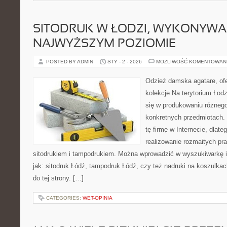
SITODRUK W ŁODZI, WYKONYWA
NAJWYŻSZYM POZIOMIE
POSTED BY ADMIN
STY - 2 - 2026
MOŻLIWOŚĆ KOMENTOWAN
Odzież damska agatare, ofe
kolekcje Na terytorium Łodzi
się w produkowaniu różnego
konkretnych przedmiotach. 
tę firmę w Internecie, dlate
realizowanie rozmaitych pr
sitodrukiem i tampodrukiem. Można wprowadzić w wyszukiwarkę in
jak: sitodruk Łódź, tampodruk Łódź, czy też nadruki na koszulkac
do tej strony. […]
CATEGORIES:
WET-OPINIA