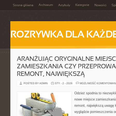
Archiwum
Kategorie
Strona główna
Artykuły
Nowości
Spi
ROZRYWKA DLA KAŻD
ARANŻUJĄC ORYGINALNE MIEJSC
ZAMIESZKANIA CZY PRZEPROW
REMONT, NAJWIĘKSZĄ
POSTED BY ADMIN
STY - 2 - 2026
MOŻLIWOŚĆ KOMENTOWAN
Odzież spodnia to niezwyk
nowe miejsce zamieszkania
remont, największą uwagę 
wyglądzie pomieszczenia o