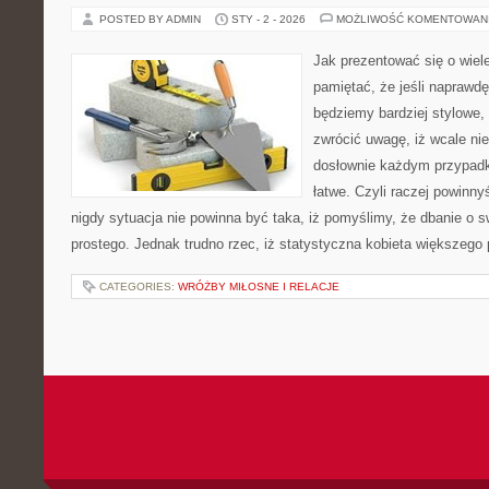
POSTED BY ADMIN
STY - 2 - 2026
MOŻLIWOŚĆ KOMENTOWAN
Jak prezentować się o wiel
pamiętać, że jeśli naprawdę
będziemy bardziej stylowe
zwrócić uwagę, iż wcale nie
dosłownie każdym przypad
łatwe. Czyli raczej powinn
nigdy sytuacja nie powinna być taka, iż pomyślimy, że dbanie o s
prostego. Jednak trudno rzec, iż statystyczna kobieta większego 
CATEGORIES:
WRÓŻBY MIŁOSNE I RELACJE