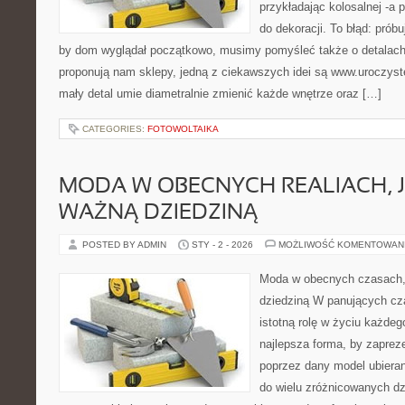
przykładając kolosalnej -a 
do dekoracji. To błąd: prób
by dom wyglądał początkowo, musimy pomyśleć także o detalach. 
proponują nam sklepy, jedną z ciekawszych idei są www.uroczyste
mały detal umie diametralnie zmienić każde wnętrze oraz […]
CATEGORIES:
FOTOWOLTAIKA
MODA W OBECNYCH REALIACH, 
WAŻNĄ DZIEDZINĄ
POSTED BY ADMIN
STY - 2 - 2026
MOŻLIWOŚĆ KOMENTOWAN
Moda w obecnych czasach,
dziedziną W panujących cz
istotną rolę w życiu każdeg
najlepsza forma, by zapre
poprzez dany model ubieran
do wielu zróżnicowanych dz