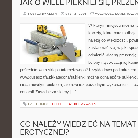
JAK O WIELE PIĘKNIEJ SIĘ PRE
POSTED BY ADMIN
STY - 2 - 2026
MOŻLIWOŚĆ KOMENTOWAN
W którym miejscu można tan
kobiety, które bardzo dbają
należą do większości, pow
zastanowić się, w jaki spos
odmienić własną prezencję
byłoby najzwyczajniej kupn
pośrednictwem sklepu internetowego? Przykładowo pod adresem
www.duzaszafa.pl/kategoria/sukienki można odnaleźć te sukienki,
niesamowitym pięknem, ale również porządnym wykonaniem. I oc
cenami! Zasadniczo sklepy […]
CATEGORIES:
TECHNIKI PRZECHOWYWANIA
CO NALEŻY WIEDZIEĆ NA TEMAT 
EROTYCZNEJ?