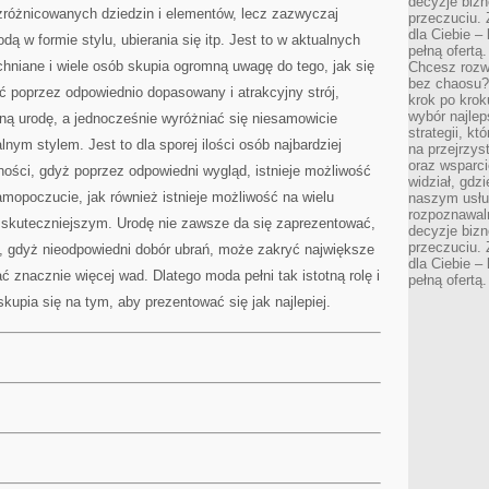
decyzje bizn
 zróżnicowanych dziedzin i elementów, lecz zazwyczaj
przeczuciu. 
dla Ciebie – 
ą w formie stylu, ubierania się itp. Jest to w aktualnych
pełną ofertą.
niane i wiele osób skupia ogromną uwagę do tego, jak się
Chcesz rozwi
bez chaosu?
ść poprzez odpowiednio dopasowany i atrakcyjny strój,
krok po krok
wybór najlep
ną urodę, a jednocześnie wyróżniać się niesamowicie
strategii, k
nym stylem. Jest to dla sporej ilości osób najbardziej
na przejrzys
oraz wsparci
ości, gdyż poprzez odpowiedni wygląd, istnieje możliwość
widział, gdz
mopoczucie, jak również istnieje możliwość na wielu
naszym usłu
rozpoznawaln
skuteczniejszym. Urodę nie zawsze da się zaprezentować,
decyzje bizn
przeczuciu. 
ę, gdyż nieodpowiedni dobór ubrań, może zakryć największe
dla Ciebie – 
ć znacznie więcej wad. Dlatego moda pełni tak istotną rolę i
pełną ofertą.
kupia się na tym, aby prezentować się jak najlepiej.