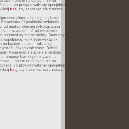
esowe – oparte na danych, nie na
Zobacz, co przygotowaliśmy specjalnie
kliknij
tutaj
aby zapoznać się z naszą
jać swoją firmę szybciej, mądrzej i
 Pomożemy Ci poukładać działania
u: od analizy obecnej sytuacji, przez
szych rozwiązań, aż po wdrożenie
tóra przynosi wymierne efekty. Stawiamy
tą współpracę, konkretne wskaźniki
e na każdym etapie – tak, abyś
ie jesteś i dokąd zmierzasz. Dzięki
gom Twoja marka stanie się bardziej
a, procesy bardziej efektywne, a
esowe – oparte na danych, nie na
Zobacz, co przygotowaliśmy specjalnie
kliknij
tutaj
aby zapoznać się z naszą