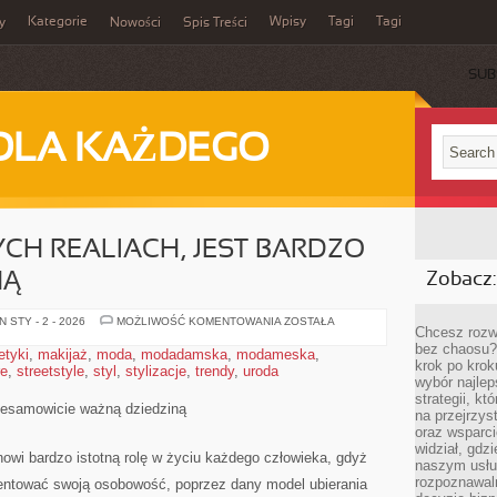
Kategorie
Wpisy
Tagi
Tagi
y
Nowości
Spis Treści
SUB
DLA KAŻDEGO
H REALIACH, JEST BARDZO
NĄ
Zobacz:
MODA
 STY - 2 - 2026
MOŻLIWOŚĆ KOMENTOWANIA
ZOSTAŁA
Chcesz rozwi
W
OBECNYCH
bez chaosu?
tyki
,
makijaż
,
moda
,
modadamska
,
modameska
,
REALIACH,
krok po krok
re
,
streetstyle
,
styl
,
stylizacje
,
trendy
,
uroda
JEST
wybór najlep
BARDZO
WAŻNĄ
strategii, k
DZIEDZINĄ
iesamowicie ważną dziedziną
na przejrzys
oraz wsparci
widział, gdz
wi bardzo istotną rolę w życiu każdego człowieka, gdyż
naszym usłu
rozpoznawaln
ezentować swoją osobowość, poprzez dany model ubierania