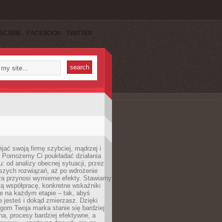
SCRIBE
FACEBOOK
TWITTER
jać swoją firmę szybciej, mądrzej i
 Pomożemy Ci poukładać działania
u: od analizy obecnej sytuacji, przez
szych rozwiązań, aż po wdrożenie
tóra przynosi wymierne efekty. Stawiamy
tą współpracę, konkretne wskaźniki
e na każdym etapie – tak, abyś
ie jesteś i dokąd zmierzasz. Dzięki
gom Twoja marka stanie się bardziej
a, procesy bardziej efektywne, a