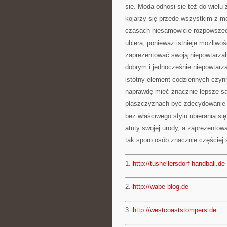
się. Moda odnosi się też do wielu
kojarzy się przede wszystkim z mod
czasach niesamowicie rozpowszech
ubiera, ponieważ istnieje możliwo
zaprezentować swoją niepowtarzal
dobrym i jednocześnie niepowtarzal
istotny element codziennych czynn
naprawdę mieć znacznie lepsze sa
płaszczyznach być zdecydowanie 
bez właściwego stylu ubierania si
atuty swojej urody, a zaprezentowa
tak sporo osób znacznie częściej s
1.
http://tushellersdorf-handball.de
2.
http://wabe-blog.de
3.
http://westcoaststompers.de