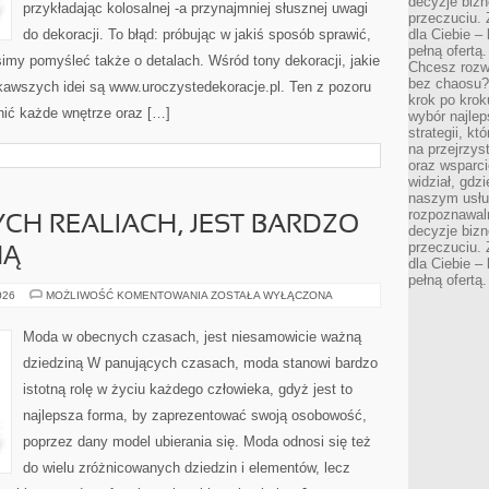
decyzje bizn
przykładając kolosalnej -a przynajmniej słusznej uwagi
przeczuciu. 
do dekoracji. To błąd: próbując w jakiś sposób sprawić,
dla Ciebie – 
pełną ofertą.
my pomyśleć także o detalach. Wśród tony dekoracji, jakie
Chcesz rozwi
bez chaosu?
kawszych idei są www.uroczystedekoracje.pl. Ten z pozoru
krok po krok
nić każde wnętrze oraz […]
wybór najlep
strategii, k
na przejrzys
oraz wsparci
widział, gdz
naszym usłu
rozpoznawaln
H REALIACH, JEST BARDZO
decyzje bizn
przeczuciu. 
NĄ
dla Ciebie – 
pełną ofertą.
MODA
026
MOŻLIWOŚĆ KOMENTOWANIA
ZOSTAŁA WYŁĄCZONA
W
OBECNYCH
REALIACH,
Moda w obecnych czasach, jest niesamowicie ważną
JEST
BARDZO
dziedziną W panujących czasach, moda stanowi bardzo
WAŻNĄ
DZIEDZINĄ
istotną rolę w życiu każdego człowieka, gdyż jest to
najlepsza forma, by zaprezentować swoją osobowość,
poprzez dany model ubierania się. Moda odnosi się też
do wielu zróżnicowanych dziedzin i elementów, lecz