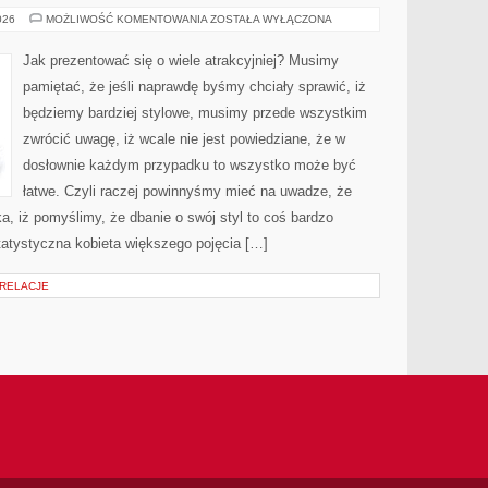
CO
026
MOŻLIWOŚĆ KOMENTOWANIA
ZOSTAŁA WYŁĄCZONA
NALEŻY
WIEDZIEĆ
NA
Jak prezentować się o wiele atrakcyjniej? Musimy
TEMAT
BIELIZNY
pamiętać, że jeśli naprawdę byśmy chciały sprawić, iż
EROTYCZNEJ?
będziemy bardziej stylowe, musimy przede wszystkim
zwrócić uwagę, iż wcale nie jest powiedziane, że w
dosłownie każdym przypadku to wszystko może być
łatwe. Czyli raczej powinnyśmy mieć na uwadze, że
a, iż pomyślimy, że dbanie o swój styl to coś bardzo
statystyczna kobieta większego pojęcia […]
 RELACJE