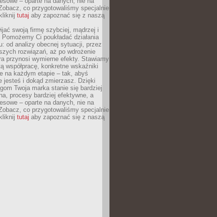
esowe – oparte na danych, nie na
Zobacz, co przygotowaliśmy specjalnie
kliknij
tutaj
aby zapoznać się z naszą
jać swoją firmę szybciej, mądrzej i
 Pomożemy Ci poukładać działania
u: od analizy obecnej sytuacji, przez
szych rozwiązań, aż po wdrożenie
tóra przynosi wymierne efekty. Stawiamy
tą współpracę, konkretne wskaźniki
e na każdym etapie – tak, abyś
ie jesteś i dokąd zmierzasz. Dzięki
gom Twoja marka stanie się bardziej
a, procesy bardziej efektywne, a
esowe – oparte na danych, nie na
Zobacz, co przygotowaliśmy specjalnie
kliknij
tutaj
aby zapoznać się z naszą