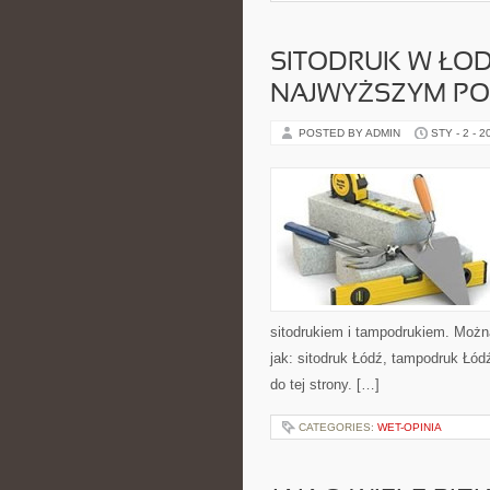
SITODRUK W ŁOD
NAJWYŻSZYM PO
POSTED BY ADMIN
STY - 2 - 2
sitodrukiem i tampodrukiem. Możn
jak: sitodruk Łódź, tampodruk Łód
do tej strony. […]
CATEGORIES:
WET-OPINIA