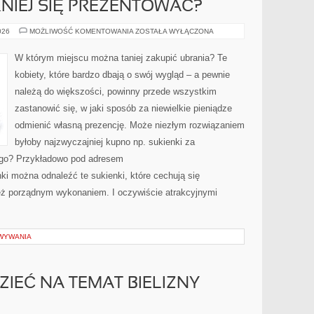
KNIEJ SIĘ PREZENTOWAĆ?
JAK
026
MOŻLIWOŚĆ KOMENTOWANIA
ZOSTAŁA WYŁĄCZONA
O
WIELE
PIĘKNIEJ
W którym miejscu można taniej zakupić ubrania? Te
SIĘ
PREZENTOWAĆ?
kobiety, które bardzo dbają o swój wygląd – a pewnie
należą do większości, powinny przede wszystkim
zastanowić się, w jaki sposób za niewielkie pieniądze
odmienić własną prezencję. Może niezłym rozwiązaniem
byłoby najzwyczajniej kupno np. sukienki za
ego? Przykładowo pod adresem
ki można odnaleźć te sukienki, które cechują się
eż porządnym wykonaniem. I oczywiście atrakcyjnymi
WYWANIA
ZIEĆ NA TEMAT BIELIZNY