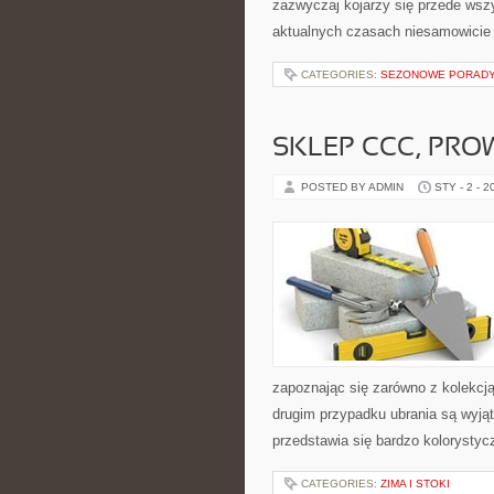
zazwyczaj kojarzy się przede wszys
aktualnych czasach niesamowicie 
CATEGORIES:
SEZONOWE PORADY
SKLEP CCC, PRO
POSTED BY ADMIN
STY - 2 - 2
zapoznając się zarówno z kolekcją
drugim przypadku ubrania są wyjąt
przedstawia się bardzo kolorystyc
CATEGORIES:
ZIMA I STOKI