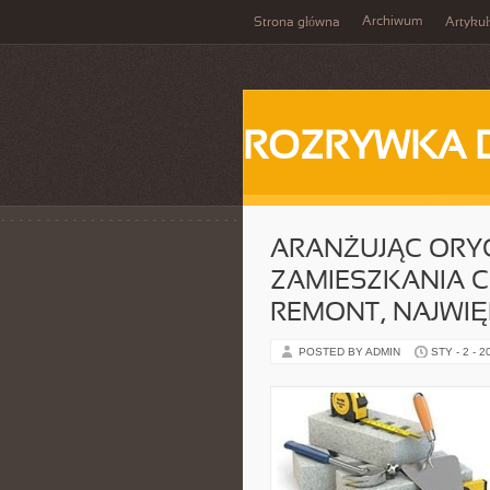
Archiwum
Strona główna
Artykuł
ROZRYWKA 
ARANŻUJĄC ORYG
ZAMIESZKANIA 
REMONT, NAJWI
POSTED BY ADMIN
STY - 2 - 2