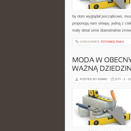
by dom wyglądał początkowo, musi
proponują nam sklepy, jedną z cie
mały detal umie diametralnie zmie
CATEGORIES:
FOTOWOLTAIKA
MODA W OBECNYC
WAŻNĄ DZIEDZI
POSTED BY ADMIN
STY - 2 - 2