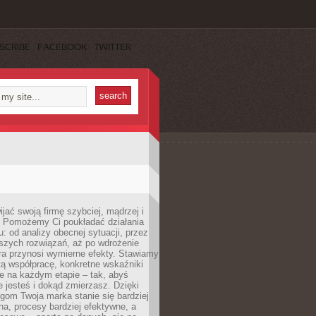
SCRIBE
FACEBOOK
TWITTER
jać swoją firmę szybciej, mądrzej i
 Pomożemy Ci poukładać działania
u: od analizy obecnej sytuacji, przez
szych rozwiązań, aż po wdrożenie
tóra przynosi wymierne efekty. Stawiamy
tą współpracę, konkretne wskaźniki
e na każdym etapie – tak, abyś
ie jesteś i dokąd zmierzasz. Dzięki
gom Twoja marka stanie się bardziej
a, procesy bardziej efektywne, a