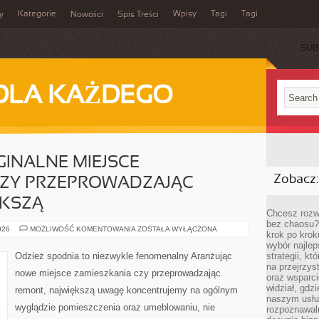
Kategorie
Wpisy
Tagi
Tagi
y
Nowości
Spis Treści
SUB
DLA KAŻDEGO
INALNE MIEJSCE
Zobacz:
CZY PRZEPROWADZAJĄC
ĘKSZĄ
Chcesz rozwi
bez chaosu?
ARANŻUJĄC
026
MOŻLIWOŚĆ KOMENTOWANIA
ZOSTAŁA WYŁĄCZONA
krok po krok
ORYGINALNE
MIEJSCE
wybór najlep
ZAMIESZKANIA
Odzież spodnia to niezwykle fenomenalny Aranżując
strategii, k
CZY
na przejrzys
PRZEPROWADZAJĄC
nowe miejsce zamieszkania czy przeprowadzając
REMONT,
oraz wsparci
NAJWIĘKSZĄ
widział, gdz
remont, największą uwagę koncentrujemy na ogólnym
naszym usłu
wyglądzie pomieszczenia oraz umeblowaniu, nie
rozpoznawaln