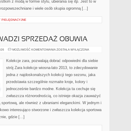
tkim z modą w formie stylu, ubierania się itp. Jest to w
rozpowszechniane i wiele osób skupia ogromną […]
 PIELĘGNACYJNE
WADZI SPRZEDAŻ OBUWIA
SKLEP
026
MOŻLIWOŚĆ KOMENTOWANIA
ZOSTAŁA WYŁĄCZONA
CCC,
PROWADZI
SPRZEDAŻ
Kolekcje zara, pozwalają dobrać odpowiedni dla siebie
OBUWIA
strój Zara kolekcje wiosna-lato 2013, to zdecydowanie
jedna z najdoskonalszych kolekcji tego sezonu, jaka
przedstawia szczególnie rozmaite kroje, kolory i
jednocześnie bardzo modne. Kolekcja ta cechuje się
zwłaszcza różnorodnością, co istnieje okazja zauważyć
 sportową, ale również z ubraniami eleganckimi. W jednym i
kowo interesująco stworzone i zwłaszcza kolekcja sportowa
znie, gdzie […]