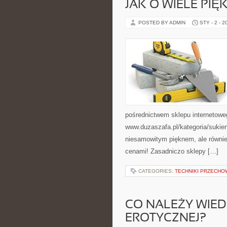
JAK O WIELE PIĘ
POSTED BY ADMIN
STY - 2 - 2
pośrednictwem sklepu internetow
www.duzaszafa.pl/kategoria/sukien
niesamowitym pięknem, ale równi
cenami! Zasadniczo sklepy […]
CATEGORIES:
TECHNIKI PRZECHO
CO NALEŻY WIED
EROTYCZNEJ?