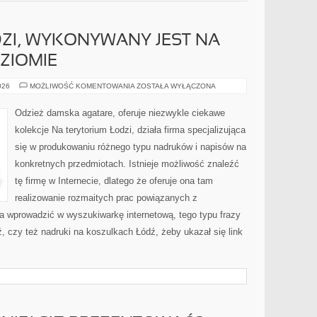
ZI, WYKONYWANY JEST NA
ZIOMIE
SITODRUK
026
MOŻLIWOŚĆ KOMENTOWANIA
ZOSTAŁA WYŁĄCZONA
W
ŁODZI,
WYKONYWANY
Odzież damska agatare, oferuje niezwykle ciekawe
JEST
NA
kolekcje Na terytorium Łodzi, działa firma specjalizująca
NAJWYŻSZYM
POZIOMIE
się w produkowaniu różnego typu nadruków i napisów na
konkretnych przedmiotach. Istnieje możliwość znaleźć
tę firmę w Internecie, dlatego że oferuje ona tam
realizowanie rozmaitych prac powiązanych z
a wprowadzić w wyszukiwarkę internetową, tego typu frazy
ź, czy też nadruki na koszulkach Łódź, żeby ukazał się link