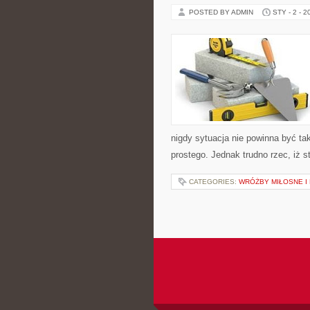
POSTED BY ADMIN
STY - 2 - 2
nigdy sytuacja nie powinna być tak
prostego. Jednak trudno rzec, iż 
CATEGORIES:
WRÓŻBY MIŁOSNE I