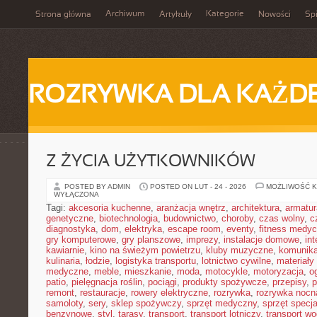
Archiwum
Kategorie
Strona główna
Artykuły
Nowości
Spi
ROZRYWKA DLA KAŻD
Z ŻYCIA UŻYTKOWNIKÓW
POSTED BY ADMIN
POSTED ON LUT - 24 - 2026
MOŻLIWOŚĆ 
WYŁĄCZONA
Tagi:
akcesoria kuchenne
,
aranżacja wnętrz
,
architektura
,
armatur
genetyczne
,
biotechnologia
,
budownictwo
,
choroby
,
czas wolny
,
c
diagnostyka
,
dom
,
elektryka
,
escape room
,
eventy
,
fitness medy
gry komputerowe
,
gry planszowe
,
imprezy
,
instalacje domowe
,
in
kawiarnie
,
kino na świeżym powietrzu
,
kluby muzyczne
,
komunika
kulinaria
,
łodzie
,
logistyka transportu
,
lotnictwo cywilne
,
materiały
medyczne
,
meble
,
mieszkanie
,
moda
,
motocykle
,
motoryzacja
,
o
patio
,
pielęgnacja roślin
,
pociągi
,
produkty spożywcze
,
przepisy
,
p
remont
,
restauracje
,
rowery elektryczne
,
rozrywka
,
rozrywka nocn
samoloty
,
sery
,
sklep spożywczy
,
sprzęt medyczny
,
sprzęt specja
benzynowe
,
styl
,
tarasy
,
transport
,
transport lotniczy
,
transport w