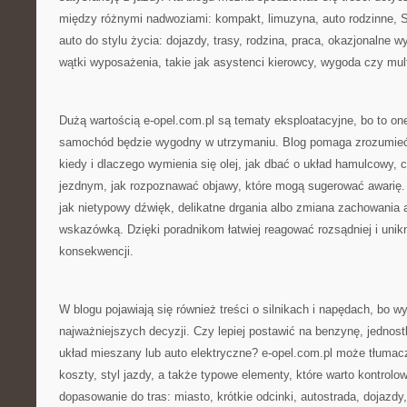
między różnymi nadwoziami: kompakt, limuzyna, auto rodzinne, 
auto do stylu życia: dojazdy, trasy, rodzina, praca, okazjonalne 
wątki wyposażenia, takie jak asystenci kierowcy, wygoda czy mul
Dużą wartością e-opel.com.pl są tematy eksploatacyjne, bo to on
samochód będzie wygodny w utrzymaniu. Blog pomaga zrozumieć 
kiedy i dlaczego wymienia się olej, jak dbać o układ hamulcowy, 
jezdnym, jak rozpoznawać objawy, które mogą sugerować awarię. C
jak nietypowy dźwięk, delikatne drgania albo zmiana zachowania 
wskazówką. Dzięki poradnikom łatwiej reagować rozsądniej i uni
konsekwencji.
W blogu pojawiają się również treści o silnikach i napędach, bo wy
najważniejszych decyzji. Czy lepiej postawić na benzynę, jednos
układ mieszany lub auto elektryczne? e-opel.com.pl może tłumac
koszty, styl jazdy, a także typowe elementy, które warto kontrolo
dopasowanie do tras: miasto, krótkie odcinki, autostrada, dojazdy