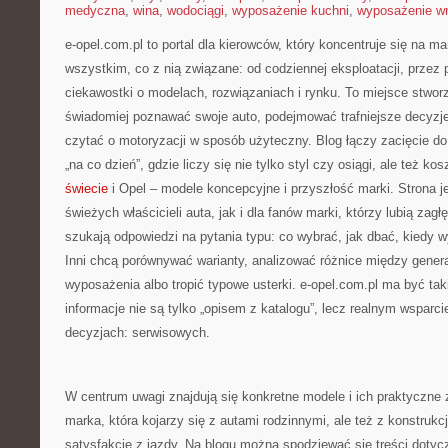
medyczna
,
wina
,
wodociągi
,
wyposażenie kuchni
,
wyposażenie wn
e-opel.com.pl to portal dla kierowców, który koncentruje się na 
wszystkim, co z nią związane: od codziennej eksploatacji, przez 
ciekawostki o modelach, rozwiązaniach i rynku. To miejsce stwor
świadomiej poznawać swoje auto, podejmować trafniejsze decyzj
czytać o motoryzacji w sposób użyteczny. Blog łączy zacięcie 
„na co dzień”, gdzie liczy się nie tylko styl czy osiągi, ale też k
świecie
i Opel – modele koncepcyjne i przyszłość marki. Strona j
świeżych właścicieli auta, jak i dla fanów marki, którzy lubią zagł
szukają odpowiedzi na pytania typu: co wybrać, jak dbać, kiedy 
Inni chcą porównywać warianty, analizować różnice między gener
wyposażenia albo tropić typowe usterki. e-opel.com.pl ma być t
informacje nie są tylko „opisem z katalogu”, lecz realnym wspar
decyzjach: serwisowych.
W centrum uwagi znajdują się konkretne modele i ich praktyczne 
marka, która kojarzy się z autami rodzinnymi, ale też z konstrukc
satysfakcję z jazdy. Na blogu można spodziewać się treści dotyc