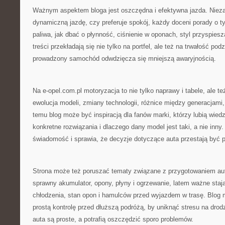
Ważnym aspektem bloga jest oszczędna i efektywna jazda. Niezal
dynamiczną jazdę, czy preferuje spokój, każdy doceni porady o t
paliwa, jak dbać o płynność, ciśnienie w oponach, styl przyspies
treści przekładają się nie tylko na portfel, ale też na trwałość po
prowadzony samochód odwdzięcza się mniejszą awaryjnością.
Na e-opel.com.pl motoryzacja to nie tylko naprawy i tabele, ale te
ewolucja modeli, zmiany technologii, różnice między generacjami,
temu blog może być inspiracją dla fanów marki, którzy lubią wiedz
konkretne rozwiązania i dlaczego dany model jest taki, a nie inny
świadomość i sprawia, że decyzje dotyczące auta przestają być 
Strona może też poruszać tematy związane z przygotowaniem aut
sprawny akumulator, opony, płyny i ogrzewanie, latem ważne stają
chłodzenia, stan opon i hamulców przed wyjazdem w trasę. Blog 
prostą kontrolę przed dłuższą podróżą, by uniknąć stresu na drod
auta są proste, a potrafią oszczędzić sporo problemów.