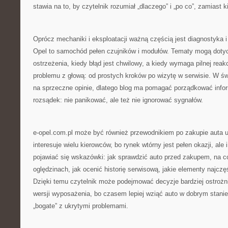
stawia na to, by czytelnik rozumiał „dlaczego” i „po co”, zamiast k
Oprócz mechaniki i eksploatacji ważną częścią jest diagnostyka i
Opel to samochód pełen czujników i modułów. Tematy mogą dotycz
ostrzeżenia, kiedy błąd jest chwilowy, a kiedy wymaga pilnej reakc
problemu z głową: od prostych kroków po wizytę w serwisie. W świ
na sprzeczne opinie, dlatego blog ma pomagać porządkować info
rozsądek: nie panikować, ale też nie ignorować sygnałów.
e-opel.com.pl może być również przewodnikiem po zakupie auta 
interesuje wielu kierowców, bo rynek wtórny jest pełen okazji, ale
pojawiać się wskazówki: jak sprawdzić auto przed zakupem, na 
oględzinach, jak ocenić historię serwisową, jakie elementy najczę
Dzięki temu czytelnik może podejmować decyzje bardziej ostrożn
wersji wyposażenia, bo czasem lepiej wziąć auto w dobrym stanie
„bogate” z ukrytymi problemami.