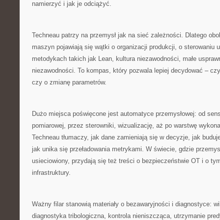
namierzyć i jak je odciążyć.
Techneau patrzy na przemysł jak na sieć zależności. Dlatego obok
maszyn pojawiają się wątki o organizacji produkcji, o sterowaniu 
metodykach takich jak Lean, kultura niezawodności, małe usprawn
niezawodności. To kompas, który pozwala lepiej decydować – czy
czy o zmianę parametrów.
Dużo miejsca poświęcone jest automatyce przemysłowej: od senso
pomiarowej, przez sterowniki, wizualizację, aż po warstwę wykona
Techneau tłumaczy, jak dane zamieniają się w decyzje, jak buduje
jak unika się przeładowania metrykami. W świecie, gdzie przemysł
usieciowiony, przydają się też treści o bezpieczeństwie OT i o ty
infrastruktury.
Ważny filar stanowią materiały o bezawaryjności i diagnostyce: wi
diagnostyka tribologiczna, kontrola nieniszcząca, utrzymanie pr