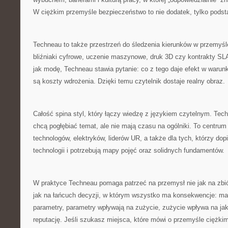
W ciężkim przemyśle bezpieczeństwo to nie dodatek, tylko podsta
Techneau to także przestrzeń do śledzenia kierunków w przemyśle
bliźniaki cyfrowe, uczenie maszynowe, druk 3D czy kontrakty SL
jak modę, Techneau stawia pytanie: co z tego daje efekt w warun
są koszty wdrożenia. Dzięki temu czytelnik dostaje realny obraz.
Całość spina styl, który łączy wiedzę z językiem czytelnym. Tech
chcą pogłębiać temat, ale nie mają czasu na ogólniki. To centrum 
technologów, elektryków, liderów UR, a także dla tych, którzy do
technologii i potrzebują mapy pojęć oraz solidnych fundamentów.
W praktyce Techneau pomaga patrzeć na przemysł nie jak na zbiór
jak na łańcuch decyzji, w którym wszystko ma konsekwencje: ma
parametry, parametry wpływają na zużycie, zużycie wpływa na ja
reputację. Jeśli szukasz miejsca, które mówi o przemyśle ciężki