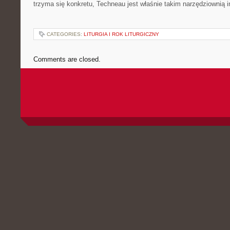
trzyma się konkretu, Techneau jest właśnie takim narzędziownią i
CATEGORIES:
LITURGIA I ROK LITURGICZNY
Comments are closed.