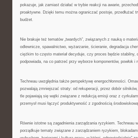
pokazuje, jak zamiast działać w trybie reakcji na awarie, przecho
proaktywne. Dzięki temu można ograniczać postoje, przedłużać trw
budżet.
Nie brakuje też tematów „twardych”, związanych z nauką o materia
odlewnicze, spawalnictwo, wyżarzanie, ścieranie, degradacja ch
ciężkim to często materiał decyduje, czy proces będzie stabilny,
podpowiada, na co patrzeć przy wyborze komponentów, powłok i 
Techneau uwzględnia także perspektywę energochłonności. Omawi
pozwalają zmniejszać straty: od rekuperacji, przez dobór silnikó
tle pojawiają się wątki związane z redukcją emisji oraz z cyrkul
przemysł musi łączyć produktywność z zgodnością środowiskową
Równie istotne są zagadnienia zarządzania ryzykiem. Techneau 
porządkuje tematy związane z zarządzaniem ryzykiem, blokadami
wybuchem, barierami i kulturą pracy, w której „odpowiedzialnie” z