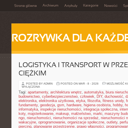
Archiwum
Kategorie
Strona główna
Artykuły
Nowości
Spi
ROZRYWKA DLA KAŻD
LOGISTYKA I TRANSPORT W PRZ
CIĘŻKIM
POSTED BY ADMIN
POSTED ON MAR - 8 - 2026
MOŻLIWOŚĆ 
WYŁĄCZONA
Tagi:
apartamenty
,
architektura wnętrz
,
automatyka
,
biura nieruc
budownictwo
,
cyberbezpieczenstwo
,
człowiek
,
DIY
,
duchowość
,
d
elektronika
,
elektronika użytkowa
,
etyka
,
filozofia
,
fitness urody
,
f
fundamenty
,
geodezja
,
gsm
,
hardware
,
higiena osobista
,
hobby
,
h
informatyka
,
inspekcje nieruchomości
,
integracja społeczna
,
inter
koty
,
majsterkowanie
,
makeup
,
małżeństwo
,
marki
,
maszyny bud
ngo
,
nieruchomości
,
nieruchomości na sprzedaż
,
nieruchomości 
wakacyjne
,
oprogramowanie
,
organizacje społeczne
,
outlety
,
perf
piercing
,
planowanie przestrzenne
,
prawo własności
,
programowan