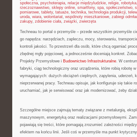
społeczna
,
psychoterapia
,
relacje międzyludzkie
,
religie
,
robotyka
rzeczoznawstwo
,
sklepy online
,
smartfony
,
spa
,
społeczeństwo
,
s
pomiarowe
,
tablety
,
tatuaże
,
technika
,
technologia produkcji
,
telew
uroda
,
wiara
,
wolontariat
,
wspólnoty mieszkaniowe
,
zabiegi odmła
zakupy
,
zdobienie ciała
,
związki
,
zwierzęta
Techneau to portal o przemyśle – przede wszystkim przemyśle ci
go napędza: narzędziach, zapleczu, mocy, sterowaniu, transporcie
kontroli jakości. To przestrzeń dla osób, które chcą ogarniać pr
zbędnej mgły pojęciowej, a jednocześnie doceniają konkret. Zoba
Projekty Przemysłowe i
Budownictwo Infrastrukturalne
. W centrum
fabryki, ciąg technologiczny oraz urządzenia, które robią robotę 
wymagających: dużych obciążeń cieplnych, zapylenia, uderzeń, 
nieprzerwanej pracy. Techneau opisuje, jak konfiguruje się takie ro
uruchamiać, jak je serwisować oraz jak modernizować, żeby działa
Szczególne miejsce zajmują tematy związane z metalurgią, ekspl
maszynowym, energetyką oraz realizacjami przemysłowymi. Zamia
pojawiają się treści, które pomagają zrozumieć zależności międz
efektem na końcu linii. Jeśli coś w przemyśle ma punkt krytyczny