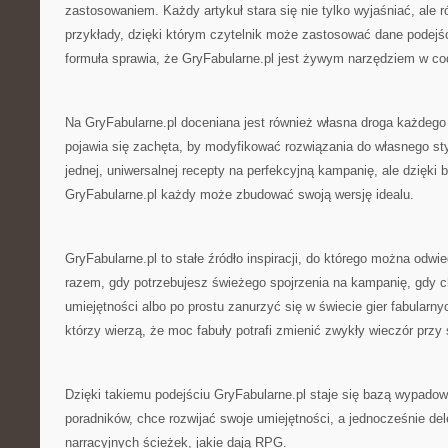
zastosowaniem. Każdy artykuł stara się nie tylko wyjaśniać, ale
przykłady, dzięki którym czytelnik może zastosować dane podejśc
formuła sprawia, że GryFabularne.pl jest żywym narzędziem w co
Na GryFabularne.pl doceniana jest również własna droga każdego
pojawia się zachęta, by modyfikować rozwiązania do własnego st
jednej, uniwersalnej recepty na perfekcyjną kampanię, ale dzięki 
GryFabularne.pl każdy może zbudować swoją wersję idealu.
GryFabularne.pl to stałe źródło inspiracji, do którego można od
razem, gdy potrzebujesz świeżego spojrzenia na kampanię, gdy 
umiejętności albo po prostu zanurzyć się w świecie gier fabularn
którzy wierzą, że moc fabuły potrafi zmienić zwykły wieczór przy
Dzięki takiemu podejściu GryFabularne.pl staje się bazą wypado
poradników, chce rozwijać swoje umiejętności, a jednocześnie d
narracyjnych ścieżek, jakie dają RPG.