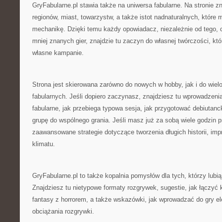
GryFabularne.pl stawia także na uniwersa fabularne. Na stronie z
regionów, miast, towarzystw, a także istot nadnaturalnych, któr
mechanikę. Dzięki temu każdy opowiadacz, niezależnie od tego,
mniej znanych gier, znajdzie tu zaczyn do własnej twórczości, k
własne kampanie.
Strona jest skierowana zarówno do nowych w hobby, jak i do wielo
fabularnych. Jeśli dopiero zaczynasz, znajdziesz tu wprowadzeni
fabularne, jak przebiega typowa sesja, jak przygotować debiutanck
grupę do wspólnego grania. Jeśli masz już za sobą wiele godzin p
zaawansowane strategie dotyczące tworzenia długich historii, imp
klimatu.
GryFabularne.pl to także kopalnia pomysłów dla tych, którzy lub
Znajdziesz tu nietypowe formaty rozgrywek, sugestie, jak łączyć
fantasy z horrorem, a także wskazówki, jak wprowadzać do gry e
obciążania rozgrywki.