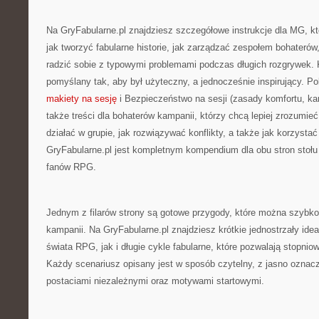
Na GryFabularne.pl znajdziesz szczegółowe instrukcje dla MG, kt
jak tworzyć fabularne historie, jak zarządzać zespołem bohaterów,
radzić sobie z typowymi problemami podczas długich rozgrywek. 
pomyślany tak, aby był użyteczny, a jednocześnie inspirujący. 
makiety na sesję
i Bezpieczeństwo na sesji (zasady komfortu, kart
także treści dla bohaterów kampanii, którzy chcą lepiej zrozumieć
działać w grupie, jak rozwiązywać konflikty, a także jak korzysta
GryFabularne.pl jest kompletnym kompendium dla obu stron stołu –
fanów RPG.
Jednym z filarów strony są gotowe przygody, które można szybk
kampanii. Na GryFabularne.pl znajdziesz krótkie jednostrzały ide
świata RPG, jak i długie cykle fabularne, które pozwalają stopniow
Każdy scenariusz opisany jest w sposób czytelny, z jasno oznac
postaciami niezależnymi oraz motywami startowymi.