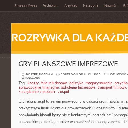
Archiwum
Kategorie
Strona główna
Artykuły
Nowości
Spi
ROZRYWKA DLA KAŻD
GRY PLANSZOWE IMPREZOWE
POSTED BY ADMIN
POSTED ON GRU - 12 - 2025
MOŻLIWOŚĆ 
WYŁĄCZONA
Tagi:
koszty
,
łańcuch dostaw
,
logistyka
,
magazynowanie
,
przycho
sprawozdanie finansowe
,
szkolenia biznesowe
,
transport firmowy
zarządzanie zasobami
,
zespół
GryFabularne.pl to serwis poświęcony w całości grom fabularnym
praktycznym instrukcjom dla prowadzących i uczestników. To mie
opowiadania historii łączy się z konkretnymi narzędziami pomag
na wysokim poziomie, a także wprowadzać do hobby zupełnie deb