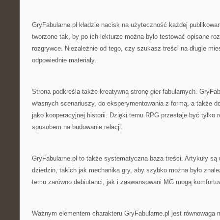
GryFabularne.pl kładzie nacisk na użyteczność każdej publikowane
tworzone tak, by po ich lekturze można było testować opisane roz
rozgrywce. Niezależnie od tego, czy szukasz treści na długie mies
odpowiednie materiały.
Strona podkreśla także kreatywną stronę gier fabularnych. GryFab
własnych scenariuszy, do eksperymentowania z formą, a także do 
jako kooperacyjnej historii. Dzięki temu RPG przestaje być tylko r
sposobem na budowanie relacji.
GryFabularne.pl to także systematyczna baza treści. Artykuły s
dziedzin, takich jak mechanika gry, aby szybko można było znaleź
temu zarówno debiutanci, jak i zaawansowani MG mogą komforto
Ważnym elementem charakteru GryFabularne.pl jest równowaga 