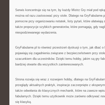
Serwis koncentruje się na tym, by każdy Mistrz Gry miał pod ręką
można od razu zastosować przy stole. Dlatego na GryFabularne.pl
pomocne przy organizowaniu notatek, listy pytań, które ułatwiają
także propozycje szybkich generatorów, które pomagają, gdy nagl
niespodziewanego wydarzenia.
GryFabularne.pl to również przestrzeń dyskusji o tym, jak dbać o
pojawiają się zagadnienia związane z bezpieczeństwem przy stol
szacunkiem dla uczestników. Dzięki temu hobby, jakim są gry fabu
bardziej otwarte dla wszystkich zainteresowanych.
Strona rozwija się wraz z rozwojem hobby, dlatego na GryFabular
przeglądy aktualnych praktyk, inspiracje zaczerpnięte z ekspery
także odwołania do klasycznych mechanik, które na zawsze wpisał
fabularnych. Dzięki temu użytkownik może zarówno odkrywać nowe
się klasyką.