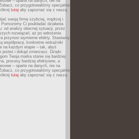
esowe – oparte na danych, nie na
Zobacz, co przygotowaliśmy specjalnie
kliknij
tutaj
aby zapoznać się z naszą
jać swoją firmę szybciej, mądrzej i
 Pomożemy Ci poukładać działania
u: od analizy obecnej sytuacji, przez
szych rozwiązań, aż po wdrożenie
tóra przynosi wymierne efekty. Stawiamy
tą współpracę, konkretne wskaźniki
e na każdym etapie – tak, abyś
ie jesteś i dokąd zmierzasz. Dzięki
gom Twoja marka stanie się bardziej
a, procesy bardziej efektywne, a
esowe – oparte na danych, nie na
Zobacz, co przygotowaliśmy specjalnie
kliknij
tutaj
aby zapoznać się z naszą