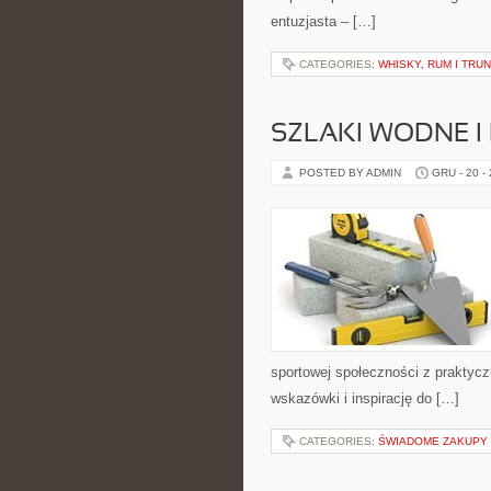
entuzjasta – […]
CATEGORIES:
WHISKY, RUM I TRU
SZLAKI WODNE I
POSTED BY ADMIN
GRU - 20 -
sportowej społeczności z praktyc
wskazówki i inspirację do […]
CATEGORIES:
ŚWIADOME ZAKUPY