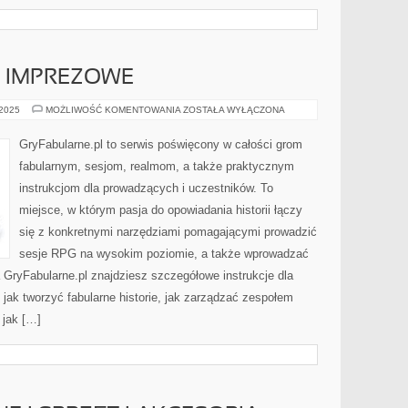
 IMPREZOWE
GRY
 2025
MOŻLIWOŚĆ KOMENTOWANIA
ZOSTAŁA WYŁĄCZONA
PLANSZOWE
IMPREZOWE
GryFabularne.pl to serwis poświęcony w całości grom
fabularnym, sesjom, realmom, a także praktycznym
instrukcjom dla prowadzących i uczestników. To
miejsce, w którym pasja do opowiadania historii łączy
się z konkretnymi narzędziami pomagającymi prowadzić
sesje RPG na wysokim poziomie, a także wprowadzać
 GryFabularne.pl znajdziesz szczegółowe instrukcje dla
 jak tworzyć fabularne historie, jak zarządzać zespołem
 jak […]