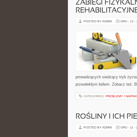
ZABIEGI FIZYKAL
REHABILITACYJN
POSTED BY ADMIN
GRU - 12 -
prowadzących siedzący tryb życia,
przewlekłym bólem. Zobacz też: B
CATEGORIES:
PROBLEMY I NAPR
ROŚLINY I ICH P
POSTED BY ADMIN
GRU - 11 -