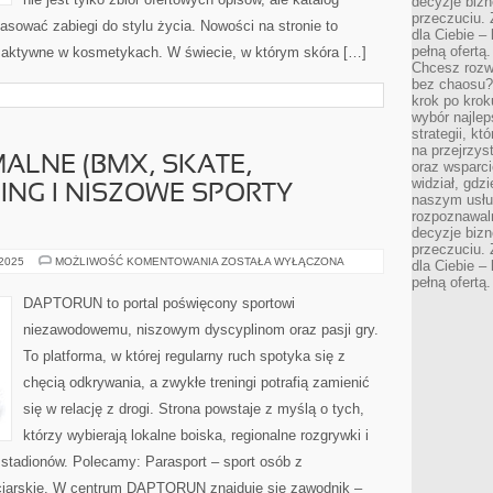
decyzje bizn
przeczuciu. 
opasować zabiegi do stylu życia. Nowości na stronie to
dla Ciebie – 
pełną ofertą.
ki aktywne w kosmetykach. W świecie, w którym skóra […]
Chcesz rozwi
bez chaosu?
krok po krok
wybór najlep
strategii, k
na przejrzys
ALNE (BMX, SKATE,
oraz wsparci
widział, gdz
ING I NISZOWE SPORTY
naszym usłu
rozpoznawaln
decyzje bizn
przeczuciu. 
SPORTY
 2025
MOŻLIWOŚĆ KOMENTOWANIA
ZOSTAŁA WYŁĄCZONA
dla Ciebie – 
EKSTREMALNE
pełną ofertą.
(BMX,
SKATE,
DAPTORUN to portal poświęcony sportowi
PARKOUR)
I
niezawodowemu, niszowym dyscyplinom oraz pasji gry.
CURLING
I
To platforma, w której regularny ruch spotyka się z
NISZOWE
SPORTY
chęcią odkrywania, a zwykłe treningi potrafią zamienić
LODOWE
się w relację z drogi. Strona powstaje z myślą o tych,
którzy wybierają lokalne boiska, regionalne rozgrywki i
 stadionów. Polecamy: Parasport – sport osób z
rciarskie. W centrum DAPTORUN znajduje się zawodnik –