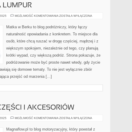
A LUMPUR
KANADA
 2025
MOŻLIWOŚĆ KOMENTOWANIA
ZOSTAŁA WYŁĄCZONA
I
KUALA
LUMPUR
Matka w Berku to blog podróżniczy, który łączy
naturalność opowiadania z konkretem. To miejsce dla
osób, które chcą ruszać w drogę częściej, mądrzej i z
większym spokojem, niezależnie od tego, czy planują
krótki wypad, czy większą podróż. Strona pokazuje, że
podróżowanie może być proste nawet wtedy, gdy życie
awiają się domowe tematy. To nie jest wyłącznie zbiór
gająca przejść od marzenia […]
ZĘŚCI I AKCESORIÓW
TESTY
 2025
MOŻLIWOŚĆ KOMENTOWANIA
ZOSTAŁA WYŁĄCZONA
NOWYCH
CZĘŚCI
I
Magnaflow.pl to blog motoryzacyjny, który powstał z
AKCESORIÓW