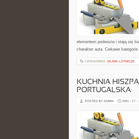
elementem podwozia i stają się 
charakter auta. Ciekawe kategorie
CATEGORIES:
SILNIKI LOTNICZE
KUCHNIA HISZPA
PORTUGALSKA
POSTED BY ADMIN
GRU - 17 -