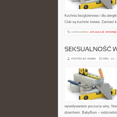
Kuchnia bezglutenowa i dla alergi
Club są kuchnie świata. Zamiast k
CATEGORIES:
APLIKACJE INTERN
SEKSUALNOŚĆ W
POSTED BY ADMIN
GRU - 13 -
wywoływaniem poczucia winy. Nowoś
dzieckiem. BabyBum – rodzicielst