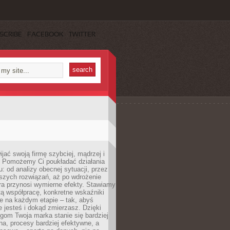
SCRIBE
FACEBOOK
TWITTER
jać swoją firmę szybciej, mądrzej i
 Pomożemy Ci poukładać działania
u: od analizy obecnej sytuacji, przez
szych rozwiązań, aż po wdrożenie
tóra przynosi wymierne efekty. Stawiamy
tą współpracę, konkretne wskaźniki
e na każdym etapie – tak, abyś
ie jesteś i dokąd zmierzasz. Dzięki
gom Twoja marka stanie się bardziej
a, procesy bardziej efektywne, a