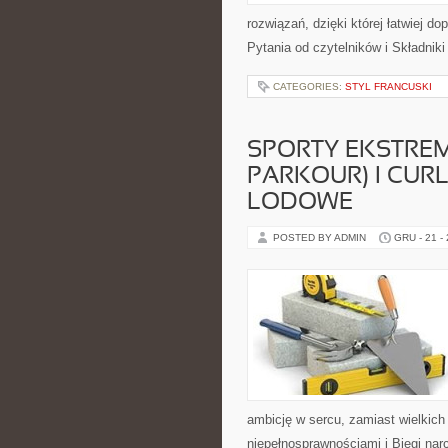
rozwiązań, dzięki której łatwiej d
Pytania od czytelników i Składni
CATEGORIES:
STYL FRANCUSKI
SPORTY EKSTREM
PARKOUR) I CURL
LODOWE
POSTED BY ADMIN
GRU - 21 -
ambicję w sercu, zamiast wielkich
niepełnosprawnościami i Biegi na