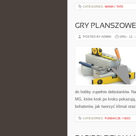
CATEGORIES:
MAMA I TATA
GRY PLANSZOWE
POSTED BY ADMIN
GRU - 12 -
do hobby zupełnie debiutantów. Na
MG, które krok po kroku pokazują,
bohaterów, jak tworzyć klimat oraz
CATEGORIES:
FUNDACJE I NGO