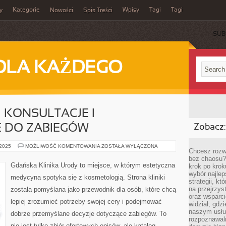
Kategorie
Wpisy
Tagi
Tagi
y
Nowości
Spis Treści
SUB
DLA KAŻDEGO
I KONSULTACJE I
 DO ZABIEGÓW
Zobacz:
LASEROTERAPIA
 2025
MOŻLIWOŚĆ KOMENTOWANIA
ZOSTAŁA WYŁĄCZONA
Chcesz rozwi
I
KONSULTACJE
bez chaosu?
I
Gdańska Klinika Urody to miejsce, w którym estetyczna
krok po krok
PRZYGOTOWANIE
wybór najlep
DO
medycyna spotyka się z kosmetologią. Strona kliniki
ZABIEGÓW
strategii, k
na przejrzys
została pomyślana jako przewodnik dla osób, które chcą
oraz wsparci
lepiej zrozumieć potrzeby swojej cery i podejmować
widział, gdz
naszym usłu
dobrze przemyślane decyzje dotyczące zabiegów. To
rozpoznawaln
nie jest tylko zbiór ofertowych opisów, ale katalog