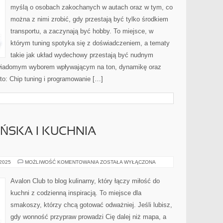
myślą o osobach zakochanych w autach oraz w tym, co
można z nimi zrobić, gdy przestają być tylko środkiem
transportu, a zaczynają być hobby. To miejsce, w
którym tuning spotyka się z doświadczeniem, a tematy
takie jak układ wydechowy przestają być nudnym
świadomym wyborem wpływającym na ton, dynamikę oraz
 to: Chip tuning i programowanie […]
ŃSKA I KUCHNIA
KUCHNIA
 2025
MOŻLIWOŚĆ KOMENTOWANIA
ZOSTAŁA WYŁĄCZONA
HISZPAŃSKA
I
KUCHNIA
Avalon Club to blog kulinarny, który łączy miłość do
PORTUGALSKA
kuchni z codzienną inspiracją. To miejsce dla
smakoszy, którzy chcą gotować odważniej. Jeśli lubisz,
gdy wonność przypraw prowadzi Cię dalej niż mapa, a