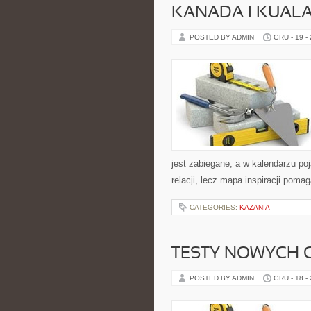
KANADA I KUAL
POSTED BY ADMIN
GRU - 19 -
jest zabiegane, a w kalendarzu poj
relacji, lecz mapa inspiracji poma
CATEGORIES:
KAZANIA
TESTY NOWYCH C
POSTED BY ADMIN
GRU - 18 -