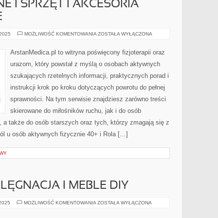
NE I SPRZĘT I AKCESORIA
E
ZABIEGI
 2025
MOŻLIWOŚĆ KOMENTOWANIA
ZOSTAŁA WYŁĄCZONA
FIZYKALNE
I
SPRZĘT
ArstanMedica.pl to witryna poświęcony fizjoterapii oraz
I
AKCESORIA
urazom, który powstał z myślą o osobach aktywnych
REHABILITACYJNE
szukających rzetelnych informacji, praktycznych porad i
instrukcji krok po kroku dotyczących powrotu do pełnej
sprawności. Na tym serwisie znajdziesz zarówno treści
skierowane do miłośników ruchu, jak i do osób
 a także do osób starszych oraz tych, którzy zmagają się z
ól u osób aktywnych fizycznie 40+ i Rola […]
AWY
IELĘGNACJA I MEBLE DIY
ROŚLINY
 2025
MOŻLIWOŚĆ KOMENTOWANIA
ZOSTAŁA WYŁĄCZONA
I
ICH