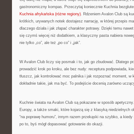
gastronomiczny kompas. Przeczytaj koniecznie Kuchnia bezgluten
Kuchnia afrykańska (różne regiony)
. Rdzeniem Avalon Club są ku
krótkich, urywanych notek dostajesz narrację, w której przepis m
dlaczego działa i jak złapać charakter potrawy. Dzięki temu nawe
się czymś więcej niż dodatkiem, a klasyczny pasta nabiera nowe
nie tylko „co”, ale też „po co” i „jak”.
W Avalon Club liczy się posmak i to, jak go zbudować. Dlatego pr
prowadzić krok po kroku, ale bez nudy: receptura podpowiada, kie
tłuszcz, jak kontrolować moc palnika i jak rozpoznać moment, w 
dokładnie takie, jak ma być. To podejście docenią zarówno uczący
Kuchnie świata na Avalon Club są pokazane w sposób apetyczny. 
Europy, a także smaki, które kojarzą się z klasyką niedzielnych 
“na poprawę humoru”, innym razem przekąski na szybko, a kiedy i
po to, byś mógł dopasować gotowanie do okazji.