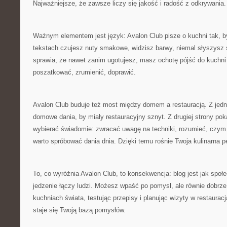
Najważniejsze, że zawsze liczy się jakość i radość z odkrywania.
Ważnym elementem jest język: Avalon Club pisze o kuchni tak, 
tekstach czujesz nuty smakowe, widzisz barwy, niemal słyszysz 
sprawia, że nawet zanim ugotujesz, masz ochotę pójść do kuchni 
poszatkować, zrumienić, doprawić.
Avalon Club buduje też most między domem a restauracją. Z jedne
domowe dania, by miały restauracyjny sznyt. Z drugiej strony pok
wybierać świadomie: zwracać uwagę na techniki, rozumieć, czym 
warto spróbować dania dnia. Dzięki temu rośnie Twoja kulinarna p
To, co wyróżnia Avalon Club, to konsekwencja: blog jest jak sp
jedzenie łączy ludzi. Możesz wpaść po pomysł, ale równie dobrze 
kuchniach świata, testując przepisy i planując wizyty w restaura
staje się Twoją bazą pomysłów.