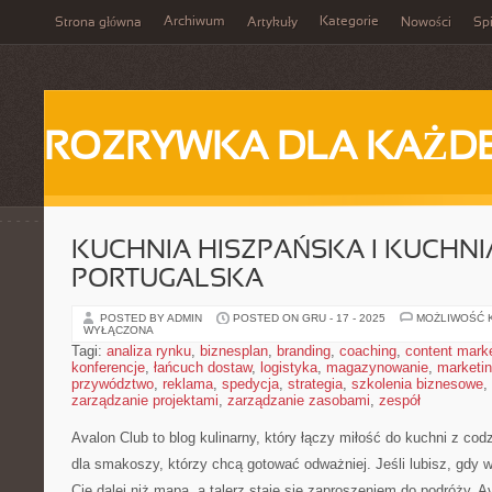
Archiwum
Kategorie
Strona główna
Artykuły
Nowości
Spi
ROZRYWKA DLA KAŻD
KUCHNIA HISZPAŃSKA I KUCHNI
PORTUGALSKA
POSTED BY ADMIN
POSTED ON GRU - 17 - 2025
MOŻLIWOŚĆ 
WYŁĄCZONA
Tagi:
analiza rynku
,
biznesplan
,
branding
,
coaching
,
content mark
konferencje
,
łańcuch dostaw
,
logistyka
,
magazynowanie
,
marketi
przywództwo
,
reklama
,
spedycja
,
strategia
,
szkolenia biznesowe
,
zarządzanie projektami
,
zarządzanie zasobami
,
zespół
Avalon Club to blog kulinarny, który łączy miłość do kuchni z cod
dla smakoszy, którzy chcą gotować odważniej. Jeśli lubisz, gdy
Cię dalej niż mapa, a talerz staje się zaproszeniem do podróży, Av