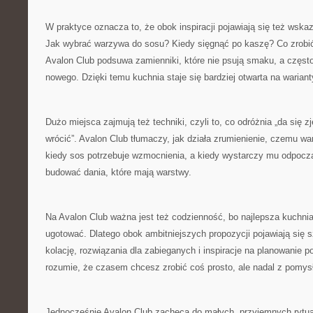
W praktyce oznacza to, że obok inspiracji pojawiają się też wsk
Jak wybrać warzywa do sosu? Kiedy sięgnąć po kaszę? Co zrobić
Avalon Club podsuwa zamienniki, które nie psują smaku, a częs
nowego. Dzięki temu kuchnia staje się bardziej otwarta na wariant
Dużo miejsca zajmują też techniki, czyli to, co odróżnia „da się z
wrócić”. Avalon Club tłumaczy, jak działa zrumienienie, czemu w
kiedy sos potrzebuje wzmocnienia, a kiedy wystarczy mu odpoczą
budować dania, które mają warstwy.
Na Avalon Club ważna jest też codzienność, bo najlepsza kuchnia t
ugotować. Dlatego obok ambitniejszych propozycji pojawiają się 
kolację, rozwiązania dla zabieganych i inspiracje na planowanie po
rozumie, że czasem chcesz zrobić coś prosto, ale nadal z pomys
Jednocześnie Avalon Club zachęca do małych, przyjemnych rytuał