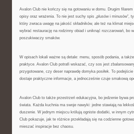
Avalon Club nie kończy się na gotowaniu w domu. Drugim filarem s
opisy oraz wrażenia. To nie jest suchy spis „plusów i minusów”, t
który zwraca uwagę na jakość składników, ale też na klimat miejsc
wybrać restaurację na rodzinny obiad i uniknąć rozczarowań, bo w
poszukiwaczy smaków.
W opisach lokali ważne są detale: menu, sposób podania, a także 
praktyce. Avalon Club potrafi wskazać, czy sos jest zbalansowan
przygotowane, czy deser naprawdę domyka posiłek. To podejście 
dostaje praktyczne informacje, a jednocześnie czuje smakową op
Avalon Club to także przestrzeń edukacyjna, bo jedzenie bywa pr
świata. Każda kuchnia ma swoje nawyki: jedne stawiają na lekkoś
duszenie. W jednym miejscu królują ogniste dodatki, w innym cy
Club pokazuje, jak te różnice przekładają się na codzienne gotowa
mieszać inspiracje bez chaosu.