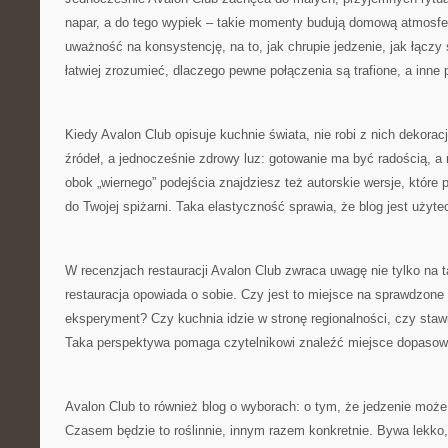
napar, a do tego wypiek – takie momenty budują domową atmosfer
uważność na konsystencję, na to, jak chrupie jedzenie, jak łączy 
łatwiej zrozumieć, dlaczego pewne połączenia są trafione, a inne p
Kiedy Avalon Club opisuje kuchnie świata, nie robi z nich dekorac
źródeł, a jednocześnie zdrowy luz: gotowanie ma być radością, a
obok „wiernego” podejścia znajdziesz też autorskie wersje, które
do Twojej spiżarni. Taka elastyczność sprawia, że blog jest użyte
W recenzjach restauracji Avalon Club zwraca uwagę nie tylko na tal
restauracja opowiada o sobie. Czy jest to miejsce na sprawdzone
eksperyment? Czy kuchnia idzie w stronę regionalności, czy staw
Taka perspektywa pomaga czytelnikowi znaleźć miejsce dopasow
Avalon Club to również blog o wyborach: o tym, że jedzenie może 
Czasem będzie to roślinnie, innym razem konkretnie. Bywa lekko,