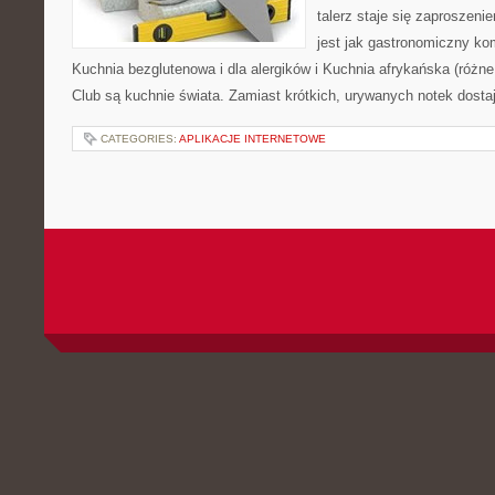
talerz staje się zaproszeni
jest jak gastronomiczny ko
Kuchnia bezglutenowa i dla alergików i Kuchnia afrykańska (różn
Club są kuchnie świata. Zamiast krótkich, urywanych notek dostaj
CATEGORIES:
APLIKACJE INTERNETOWE