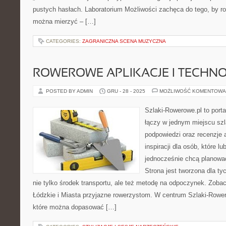
pustych hasłach. Laboratorium Możliwości zachęca do tego, by ro
można mierzyć – […]
CATEGORIES:
ZAGRANICZNA SCENA MUZYCZNA
ROWEROWE APLIKACJE I TECHN
POSTED BY ADMIN
GRU - 28 - 2025
MOŻLIWOŚĆ KOMENTOWA
Szlaki-Rowerowe.pl to porta
łączy w jednym miejscu szl
podpowiedzi oraz recenzje 
inspiracji dla osób, które lu
jednocześnie chcą planowa
Strona jest tworzona dla ty
nie tylko środek transportu, ale też metodę na odpoczynek. Zob
Łódzkie i Miasta przyjazne rowerzystom. W centrum Szlaki-Rower
które można dopasować […]