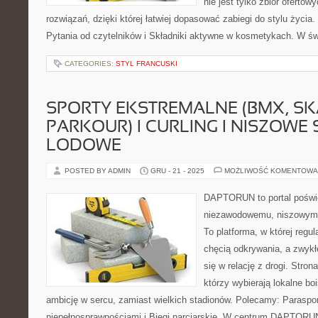
nie jest tylko zbiór ofertow
rozwiązań, dzięki której łatwiej dopasować zabiegi do stylu życia.
Pytania od czytelników i Składniki aktywne w kosmetykach. W św
CATEGORIES:
STYL FRANCUSKI
SPORTY EKSTREMALNE (BMX, SK
PARKOUR) I CURLING I NISZOWE
LODOWE
POSTED BY ADMIN
GRU - 21 - 2025
MOŻLIWOŚĆ KOMENTOWA
DAPTORUN to portal poświ
niezawodowemu, niszowym d
To platforma, w której regul
chęcią odkrywania, a zwykłe
się w relację z drogi. Stron
którzy wybierają lokalne boi
ambicję w sercu, zamiast wielkich stadionów. Polecamy: Paraspor
niepełnosprawnościami i Biegi narciarskie. W centrum DAPTORUN