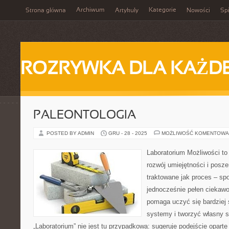
Archiwum
Kategorie
Strona główna
Artykuły
Nowości
Spi
ROZRYWKA DLA KAŻD
PALEONTOLOGIA
POSTED BY ADMIN
GRU - 28 - 2025
MOŻLIWOŚĆ KOMENTOWA
Laboratorium Możliwości to
rozwój umiejętności i posz
traktowane jak proces – sp
jednocześnie pełen ciekawoś
pomaga uczyć się bardziej
systemy i tworzyć własny s
„Laboratorium” nie jest tu przypadkowa: sugeruje podejście oparte