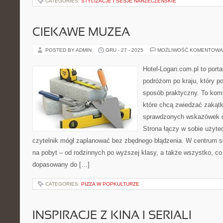
CATEGORIES:
STYLIZACJE I SESJE NARZECZEŃSKIE
CIEKAWE MUZEA
POSTED BY ADMIN
GRU - 27 - 2025
MOŻLIWOŚĆ KOMENTOWA
Hotel-Logan.com.pl to port
podróżom po kraju, który p
sposób praktyczny. To kom
które chcą zwiedzać zakątk
sprawdzonych wskazówek d
Strona łączy w sobie użyte
czytelnik mógł zaplanować bez zbędnego błądzenia. W centrum se
na pobyt – od rodzinnych po wyższej klasy, a także wszystko, c
dopasowany do […]
CATEGORIES:
PIZZA W POPKULTURZE
INSPIRACJE Z KINA I SERIALI