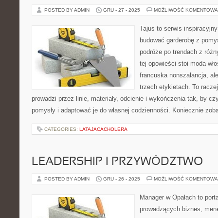
POSTED BY ADMIN
GRU - 27 - 2025
MOŻLIWOŚĆ KOMENTOWA
Tajus to serwis inspiracyjn
budować garderobę z pomys
podróże po trendach z różn
tej opowieści stoi moda wło
francuska nonszalancja, al
trzech etykietach. To raczej
prowadzi przez linie, materiały, odcienie i wykończenia tak, by cz
pomysły i adaptować je do własnej codzienności. Koniecznie zo
CATEGORIES:
LATAJACACHOLERA
LEADERSHIP I PRZYWÓDZTWO
POSTED BY ADMIN
GRU - 26 - 2025
MOŻLIWOŚĆ KOMENTOWA
Manager w Opałach to porta
prowadzących biznes, mene