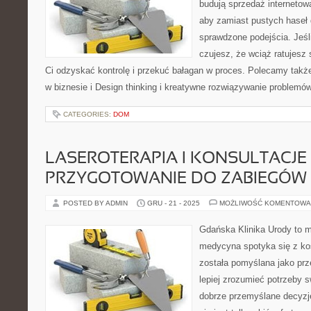
budują sprzedaż internetow
aby zamiast pustych haseł 
sprawdzone podejścia. Jeśli
czujesz, że wciąż ratujesz
Ci odzyskać kontrolę i przekuć bałagan w proces. Polecamy tak
w biznesie i Design thinking i kreatywne rozwiązywanie problemó
CATEGORIES:
DOM
LASEROTERAPIA I KONSULTACJE 
PRZYGOTOWANIE DO ZABIEGÓW
POSTED BY ADMIN
GRU - 21 - 2025
MOŻLIWOŚĆ KOMENTOWA
Gdańska Klinika Urody to m
medycyna spotyka się z kos
została pomyślana jako prz
lepiej zrozumieć potrzeby 
dobrze przemyślane decyzj