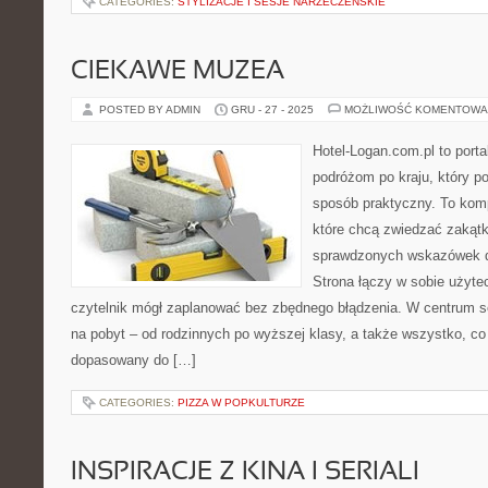
CATEGORIES:
STYLIZACJE I SESJE NARZECZEŃSKIE
CIEKAWE MUZEA
POSTED BY ADMIN
GRU - 27 - 2025
MOŻLIWOŚĆ KOMENTOWA
Hotel-Logan.com.pl to port
podróżom po kraju, który p
sposób praktyczny. To kom
które chcą zwiedzać zakątk
sprawdzonych wskazówek d
Strona łączy w sobie użyte
czytelnik mógł zaplanować bez zbędnego błądzenia. W centrum se
na pobyt – od rodzinnych po wyższej klasy, a także wszystko, c
dopasowany do […]
CATEGORIES:
PIZZA W POPKULTURZE
INSPIRACJE Z KINA I SERIALI