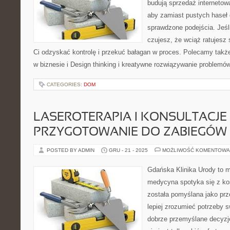
budują sprzedaż internetow
aby zamiast pustych haseł 
sprawdzone podejścia. Jeśli
czujesz, że wciąż ratujesz
Ci odzyskać kontrolę i przekuć bałagan w proces. Polecamy tak
w biznesie i Design thinking i kreatywne rozwiązywanie problemó
CATEGORIES:
DOM
LASEROTERAPIA I KONSULTACJE 
PRZYGOTOWANIE DO ZABIEGÓW
POSTED BY ADMIN
GRU - 21 - 2025
MOŻLIWOŚĆ KOMENTOWA
Gdańska Klinika Urody to m
medycyna spotyka się z kos
została pomyślana jako prz
lepiej zrozumieć potrzeby 
dobrze przemyślane decyzj