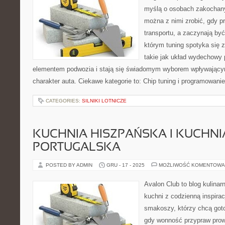
myślą o osobach zakochany
można z nimi zrobić, gdy p
transportu, a zaczynają by
którym tuning spotyka się 
takie jak układ wydechowy
elementem podwozia i stają się świadomym wyborem wpływający
charakter auta. Ciekawe kategorie to: Chip tuning i programowani
CATEGORIES:
SILNIKI LOTNICZE
KUCHNIA HISZPAŃSKA I KUCHNI
PORTUGALSKA
POSTED BY ADMIN
GRU - 17 - 2025
MOŻLIWOŚĆ KOMENTOWA
Avalon Club to blog kulinar
kuchni z codzienną inspirac
smakoszy, którzy chcą goto
gdy wonność przypraw prowa