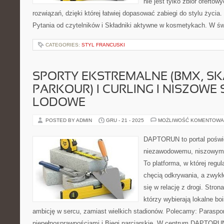
nie jest tylko zbiór ofertow
rozwiązań, dzięki której łatwiej dopasować zabiegi do stylu życia.
Pytania od czytelników i Składniki aktywne w kosmetykach. W św
CATEGORIES:
STYL FRANCUSKI
SPORTY EKSTREMALNE (BMX, SK
PARKOUR) I CURLING I NISZOWE
LODOWE
POSTED BY ADMIN
GRU - 21 - 2025
MOŻLIWOŚĆ KOMENTOWA
DAPTORUN to portal poświ
niezawodowemu, niszowym d
To platforma, w której regul
chęcią odkrywania, a zwykłe
się w relację z drogi. Stron
którzy wybierają lokalne boi
ambicję w sercu, zamiast wielkich stadionów. Polecamy: Paraspor
niepełnosprawnościami i Biegi narciarskie. W centrum DAPTORUN