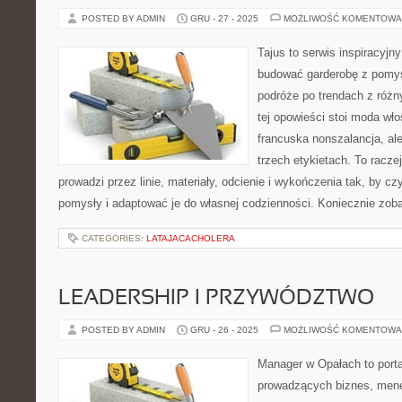
POSTED BY ADMIN
GRU - 27 - 2025
MOŻLIWOŚĆ KOMENTOWA
Tajus to serwis inspiracyjn
budować garderobę z pomys
podróże po trendach z różn
tej opowieści stoi moda wło
francuska nonszalancja, al
trzech etykietach. To raczej
prowadzi przez linie, materiały, odcienie i wykończenia tak, by cz
pomysły i adaptować je do własnej codzienności. Koniecznie zo
CATEGORIES:
LATAJACACHOLERA
LEADERSHIP I PRZYWÓDZTWO
POSTED BY ADMIN
GRU - 26 - 2025
MOŻLIWOŚĆ KOMENTOWA
Manager w Opałach to porta
prowadzących biznes, mene