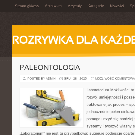
Archiwum
Kategorie
Strona główna
Artykuły
Nowości
Spi
ROZRYWKA DLA KAŻD
PALEONTOLOGIA
POSTED BY ADMIN
GRU - 28 - 2025
MOŻLIWOŚĆ KOMENTOWA
Laboratorium Możliwości to
rozwój umiejętności i posz
traktowane jak proces – sp
jednocześnie pełen ciekawoś
pomaga uczyć się bardziej
systemy i tworzyć własny s
„Laboratorium” nie jest tu przypadkowa: sugeruje podejście oparte