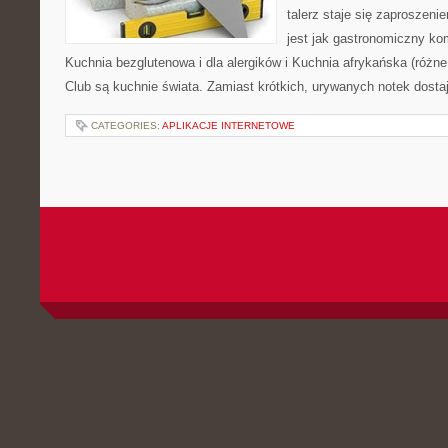
talerz staje się zaproszeni
jest jak gastronomiczny ko
Kuchnia bezglutenowa i dla alergików i Kuchnia afrykańska (różn
Club są kuchnie świata. Zamiast krótkich, urywanych notek dostaj
CATEGORIES:
APLIKACJE INTERNETOWE