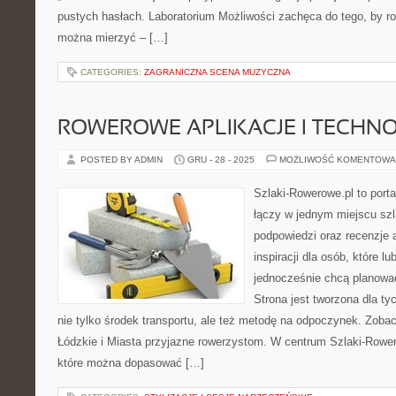
pustych hasłach. Laboratorium Możliwości zachęca do tego, by ro
można mierzyć – […]
CATEGORIES:
ZAGRANICZNA SCENA MUZYCZNA
ROWEROWE APLIKACJE I TECHN
POSTED BY ADMIN
GRU - 28 - 2025
MOŻLIWOŚĆ KOMENTOWA
Szlaki-Rowerowe.pl to porta
łączy w jednym miejscu szl
podpowiedzi oraz recenzje 
inspiracji dla osób, które lu
jednocześnie chcą planowa
Strona jest tworzona dla ty
nie tylko środek transportu, ale też metodę na odpoczynek. Zob
Łódzkie i Miasta przyjazne rowerzystom. W centrum Szlaki-Rower
które można dopasować […]