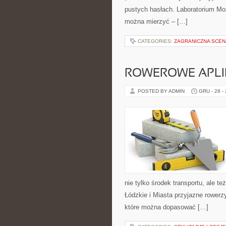
pustych hasłach. Laboratorium Moż
można mierzyć – […]
CATEGORIES:
ZAGRANICZNA SCEN
ROWEROWE APLIK
POSTED BY ADMIN
GRU - 28 -
nie tylko środek transportu, ale
Łódzkie i Miasta przyjazne rower
które można dopasować […]