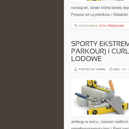
rozwiązań, dzięki której łatwiej d
Pytania od czytelników i Składni
CATEGORIES:
STYL FRANCUSKI
SPORTY EKSTREM
PARKOUR) I CURL
LODOWE
POSTED BY ADMIN
GRU - 21 -
ambicję w sercu, zamiast wielkich
niepełnosprawnościami i Biegi na