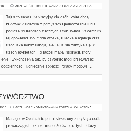
INSPIRACJE
 2025
MOŻLIWOŚĆ KOMENTOWANIA
ZOSTAŁA WYŁĄCZONA
Z
KINA
I
Tajus to serwis inspiracyjny dla osób, które chcą
SERIALI
budować garderobę z pomysłem i jednocześnie lubią
podróże po trendach z różnych stron świata. W centrum
tej opowieści stoi moda włoska, turecka elegancja oraz
francuska nonszalancja, ale Tajus nie zamyka się w
trzech etykietach. To raczej mapa inspiracji, który
dcienie i wykończenia tak, by czytelnik mógł przetwarzać
j codzienności. Koniecznie zobacz: Porady modowe […]
PRZYWÓDZTWO
LEADERSHIP
 2025
MOŻLIWOŚĆ KOMENTOWANIA
ZOSTAŁA WYŁĄCZONA
I
PRZYWÓDZTWO
Manager w Opałach to portal stworzony z myślą o osób
prowadzących biznes, menedżerów oraz tych, którzy