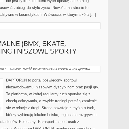
nie jest tylko zbiór ofertowych opisów, ale katalog
opasować zabiegi do stylu życia. Nowości na stronie to
ki aktywne w kosmetykach. W świecie, w którym skóra […]
ALNE (BMX, SKATE,
ING I NISZOWE SPORTY
SPORTY
 2025
MOŻLIWOŚĆ KOMENTOWANIA
ZOSTAŁA WYŁĄCZONA
EKSTREMALNE
(BMX,
SKATE,
DAPTORUN to portal poświęcony sportowi
PARKOUR)
I
niezawodowemu, niszowym dyscyplinom oraz pasji gry.
CURLING
I
To platforma, w której regularny ruch spotyka się z
NISZOWE
SPORTY
chęcią odkrywania, a zwykłe treningi potrafią zamienić
LODOWE
się w relację z drogi. Strona powstaje z myślą o tych,
którzy wybierają lokalne boiska, regionalne rozgrywki i
 stadionów. Polecamy: Parasport – sport osób z
rciarskie. W centrum DAPTORUN znajduje się zawodnik –