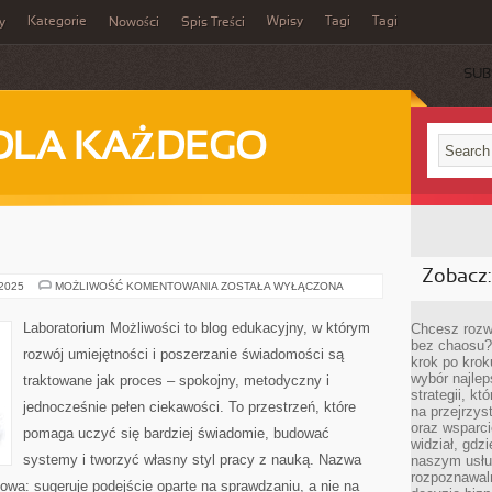
Kategorie
Wpisy
Tagi
Tagi
y
Nowości
Spis Treści
SUB
DLA KAŻDEGO
Zobacz:
PALEONTOLOGIA
 2025
MOŻLIWOŚĆ KOMENTOWANIA
ZOSTAŁA WYŁĄCZONA
Laboratorium Możliwości to blog edukacyjny, w którym
Chcesz rozwi
bez chaosu?
rozwój umiejętności i poszerzanie świadomości są
krok po krok
wybór najlep
traktowane jak proces – spokojny, metodyczny i
strategii, k
jednocześnie pełen ciekawości. To przestrzeń, które
na przejrzys
oraz wsparci
pomaga uczyć się bardziej świadomie, budować
widział, gdz
systemy i tworzyć własny styl pracy z nauką. Nazwa
naszym usłu
rozpoznawaln
kowa: sugeruje podejście oparte na sprawdzaniu, a nie na