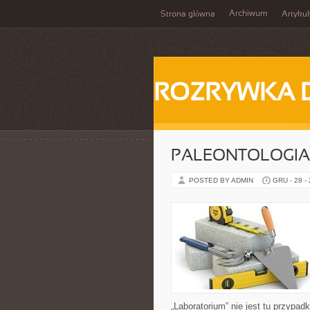
Archiwum
Strona główna
Artykuł
ROZRYWKA 
PALEONTOLOGIA
POSTED BY ADMIN
GRU - 28 -
„Laboratorium” nie jest tu przypad