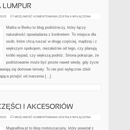
A LUMPUR
KANADA
 2025
MOŻLIWOŚĆ KOMENTOWANIA
ZOSTAŁA WYŁĄCZONA
I
KUALA
LUMPUR
Matka w Berku to blog podróżniczy, który łączy
naturalność opowiadania z konkretem. To miejsce dla
osób, które chcą ruszać w drogę częściej, mądrzej i z
większym spokojem, niezależnie od tego, czy planują
krótki wypad, czy większą podróż. Strona pokazuje, że
podróżowanie może być proste nawet wtedy, gdy życie
awiają się domowe tematy. To nie jest wyłącznie zbiór
gająca przejść od marzenia […]
ZĘŚCI I AKCESORIÓW
TESTY
 2025
MOŻLIWOŚĆ KOMENTOWANIA
ZOSTAŁA WYŁĄCZONA
NOWYCH
CZĘŚCI
I
Magnaflow.pl to blog motoryzacyjny, który powstał z
AKCESORIÓW