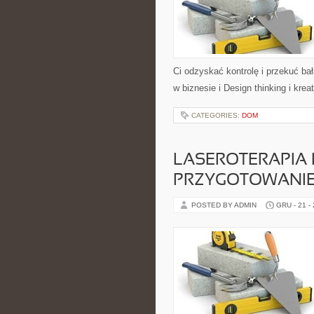
Ci odzyskać kontrolę i przekuć b
w biznesie i Design thinking i kr
CATEGORIES:
DOM
LASEROTERAPIA 
PRZYGOTOWANIE
POSTED BY ADMIN
GRU - 21 -