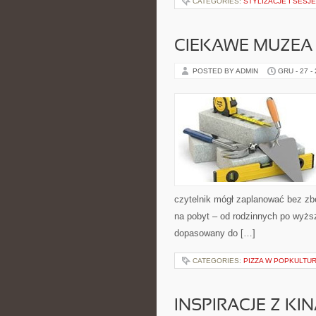
CATEGORIES:
STYLIZACJE I SESJ
CIEKAWE MUZEA
POSTED BY ADMIN
GRU - 27 -
czytelnik mógł zaplanować bez zb
na pobyt – od rodzinnych po wyżs
dopasowany do […]
CATEGORIES:
PIZZA W POPKULTU
INSPIRACJE Z KIN