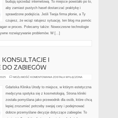
budują sprzedaż internetową. To miejsce powstało po to,
aby zamiast pustych haseł dostarczać praktykę i
sprawdzone podejścia. Jeśli Twoja firma płonie, a Ty
czujesz, że wciąż ratujesz sytuację, ten blog ma pomóc
ałagan w proces. Polecamy także: Nowoczesne technologie
eatywne rozwiązywanie problemów. W […]
I KONSULTACJE I
 DO ZABIEGÓW
LASEROTERAPIA
 2025
MOŻLIWOŚĆ KOMENTOWANIA
ZOSTAŁA WYŁĄCZONA
I
KONSULTACJE
I
Gdańska Klinika Urody to miejsce, w którym estetyczna
PRZYGOTOWANIE
DO
medycyna spotyka się z kosmetologią. Strona kliniki
ZABIEGÓW
została pomyślana jako przewodnik dla osób, które chcą
lepiej zrozumieć potrzeby swojej cery i podejmować
dobrze przemyślane decyzje dotyczące zabiegów. To