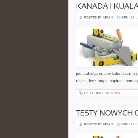
KANADA I KUAL
POSTED BY ADMIN
GRU - 19 -
jest zabiegane, a w kalendarzu poj
relacji, lecz mapa inspiracji poma
CATEGORIES:
KAZANIA
TESTY NOWYCH C
POSTED BY ADMIN
GRU - 18 -