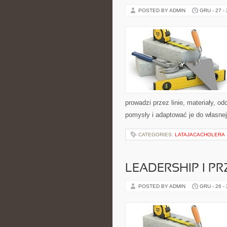
POSTED BY ADMIN
GRU - 27 -
prowadzi przez linie, materiały, o
pomysły i adaptować je do własne
CATEGORIES:
LATAJACACHOLERA
LEADERSHIP I 
POSTED BY ADMIN
GRU - 26 -