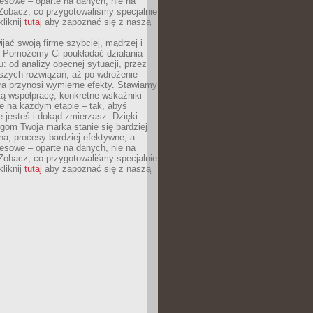
esowe – oparte na danych, nie na
Zobacz, co przygotowaliśmy specjalnie
kliknij
tutaj
aby zapoznać się z naszą
jać swoją firmę szybciej, mądrzej i
 Pomożemy Ci poukładać działania
u: od analizy obecnej sytuacji, przez
szych rozwiązań, aż po wdrożenie
tóra przynosi wymierne efekty. Stawiamy
tą współpracę, konkretne wskaźniki
e na każdym etapie – tak, abyś
ie jesteś i dokąd zmierzasz. Dzięki
gom Twoja marka stanie się bardziej
a, procesy bardziej efektywne, a
esowe – oparte na danych, nie na
Zobacz, co przygotowaliśmy specjalnie
kliknij
tutaj
aby zapoznać się z naszą