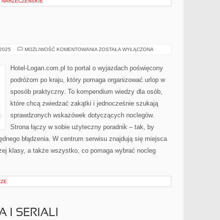
E NARZECZEŃSKIE
CIEKAWE
 2025
MOŻLIWOŚĆ KOMENTOWANIA
ZOSTAŁA WYŁĄCZONA
MUZEA
Hotel-Logan.com.pl to portal o wyjazdach poświęcony
podróżom po kraju, który pomaga organizować urlop w
sposób praktyczny. To kompendium wiedzy dla osób,
które chcą zwiedzać zakątki i jednocześnie szukają
sprawdzonych wskazówek dotyczących noclegów.
Strona łączy w sobie użyteczny poradnik – tak, by
ędnego błądzenia. W centrum serwisu znajdują się miejsca
zej klasy, a także wszystko, co pomaga wybrać nocleg
RZE
A I SERIALI