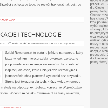
decyzje bizn
przeczuciu. 
liwości zachęca do tego, by rozwój traktować jak coś, co
dla Ciebie – 
pełną ofertą.
Chcesz rozwi
bez chaosu?
A MUZYCZNA
krok po krok
wybór najlep
strategii, k
na przejrzys
ACJE I TECHNOLOGIE
oraz wsparci
widział, gdz
ROWEROWE
naszym usłu
 2025
MOŻLIWOŚĆ KOMENTOWANIA
ZOSTAŁA WYŁĄCZONA
APLIKACJE
rozpoznawaln
I
decyzje bizn
TECHNOLOGIE
Szlaki-Rowerowe.pl to portal o jeździe na rowerze, który
przeczuciu. 
dla Ciebie – 
łączy w jednym miejscu szlaki rowerowe, użyteczne
pełną ofertą.
podpowiedzi oraz recenzje akcesoriów. To przestrzeń
inspiracji dla osób, które lubią jeździć rekreacyjnie i
jednocześnie chcą planować wycieczki bez przypadku.
Strona jest tworzona dla tych, którzy widzą w rowerze
 też metodę na odpoczynek. Zobacz koniecznie Województwo
zystom. W centrum Szlaki-Rowerowe.pl są trasy rowerowe,