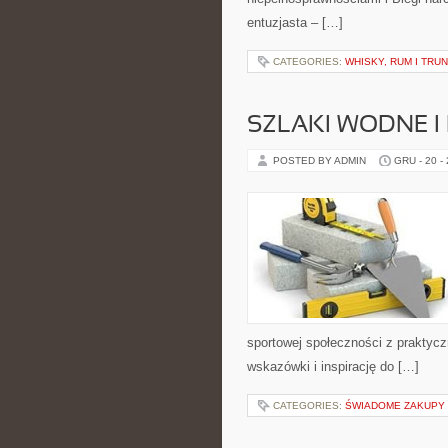
entuzjasta – […]
CATEGORIES:
WHISKY, RUM I TRU
SZLAKI WODNE I
POSTED BY ADMIN
GRU - 20 -
sportowej społeczności z praktyc
wskazówki i inspirację do […]
CATEGORIES:
ŚWIADOME ZAKUPY