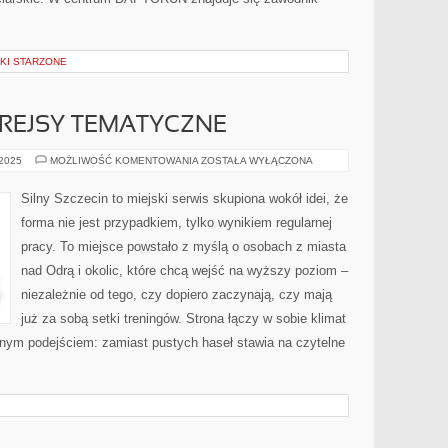
NKI STARZONE
 REJSY TEMATYCZNE
SZLAKI
 2025
MOŻLIWOŚĆ KOMENTOWANIA
ZOSTAŁA WYŁĄCZONA
WODNE
I
REJSY
Silny Szczecin to miejski serwis skupiona wokół idei, że
TEMATYCZNE
forma nie jest przypadkiem, tylko wynikiem regularnej
pracy. To miejsce powstało z myślą o osobach z miasta
nad Odrą i okolic, które chcą wejść na wyższy poziom –
niezależnie od tego, czy dopiero zaczynają, czy mają
już za sobą setki treningów. Strona łączy w sobie klimat
znym podejściem: zamiast pustych haseł stawia na czytelne