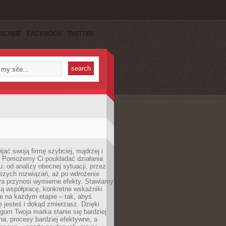
SCRIBE
FACEBOOK
TWITTER
jać swoją firmę szybciej, mądrzej i
 Pomożemy Ci poukładać działania
u: od analizy obecnej sytuacji, przez
szych rozwiązań, aż po wdrożenie
tóra przynosi wymierne efekty. Stawiamy
tą współpracę, konkretne wskaźniki
e na każdym etapie – tak, abyś
ie jesteś i dokąd zmierzasz. Dzięki
gom Twoja marka stanie się bardziej
a, procesy bardziej efektywne, a