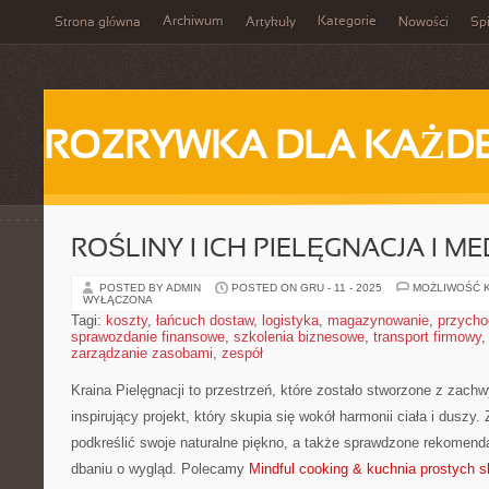
Archiwum
Kategorie
Strona główna
Artykuły
Nowości
Spi
ROZRYWKA DLA KAŻD
ROŚLINY I ICH PIELĘGNACJA I ME
POSTED BY ADMIN
POSTED ON GRU - 11 - 2025
MOŻLIWOŚĆ 
WYŁĄCZONA
Tagi:
koszty
,
łańcuch dostaw
,
logistyka
,
magazynowanie
,
przycho
sprawozdanie finansowe
,
szkolenia biznesowe
,
transport firmowy
zarządzanie zasobami
,
zespół
Kraina Pielęgnacji to przestrzeń, które zostało stworzone z zach
inspirujący projekt, który skupia się wokół harmonii ciała i duszy
podkreślić swoje naturalne piękno, a także sprawdzone rekomenda
dbaniu o wygląd. Polecamy
Mindful cooking & kuchnia prostych s